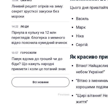
15:04
СМАЧНО
Лінивий рецепт огірків на зиму:
Цього дня привітайт
секрет хрусткої закуски без
мороки
Василь
14:22
Марк
ЛЮДИ
Пірнула в кульку на 12 млн
Ніка
переглядів: блогерка з мемного
відео пояснила кумедний вчинок
Сергій.
13:57
ГОРОСКОПИ
Як красиво при
Павук вдома до грошей чи до
біди? Що кажуть народні
Вітаю! Найщаслив
прикмети і коли це поганий знак
небом України!"
"Вітаю з іменина
Всі новини
хорошими подіям
"Щирі вітання! Н
життя"