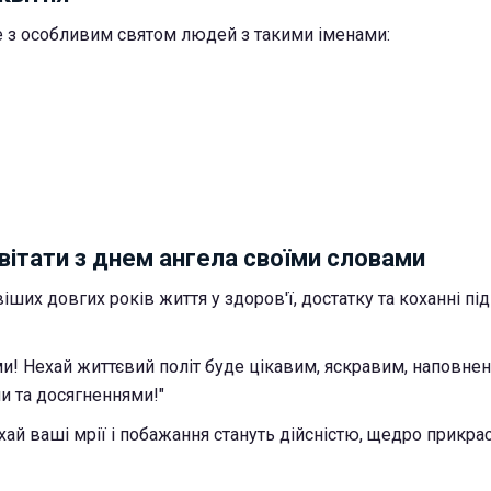
е з особливим святом людей з такими іменами:
вітати з днем ангела своїми словами
іших довгих років життя у здоров'ї, достатку та коханні п
ми! Нехай життєвий політ буде цікавим, яскравим, наповне
и та досягненнями!"
ехай ваші мрії і побажання стануть дійсністю, щедро прик