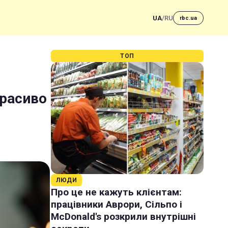
UA
/
RU
rbc.ua
ТОП
красиво
ЛЮДИ
Про це не кажуть клієнтам:
працівники Аврори, Сільпо і
McDonald's розкрили внутрішні