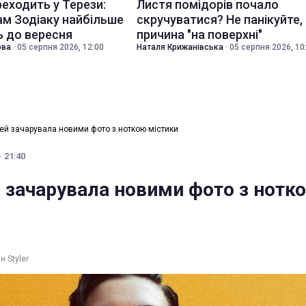
еходить у Терези:
Листя помідорів почало
ам Зодіаку найбільше
скручуватися? Не панікуйте,
 до вересня
причина "на поверхні"
ова
·
05 серпня 2026, 12:00
Наталя Крижанівська
·
05 серпня 2026, 10
ей зачарувала новими фото з ноткою містики
· 21:40
й зачарувала новими фото з нотк
н Styler