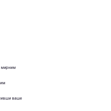
ід мирним
ним
расивши ваше