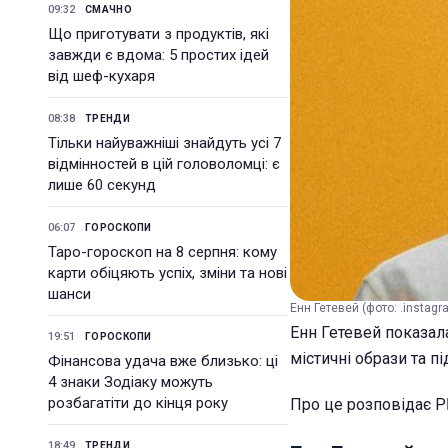
09:32
СМАЧНО
Що приготувати з продуктів, які
завжди є вдома: 5 простих ідей
від шеф-кухаря
08:38
ТРЕНДИ
Тільки найуважніші знайдуть усі 7
відмінностей в цій головоломці: є
лише 60 секунд
06:07
ГОРОСКОПИ
Таро-гороскоп на 8 серпня: кому
карти обіцяють успіх, зміни та нові
шанси
Енн Гетевей (фото: .insta
Енн Гетевей показала
19:51
ГОРОСКОПИ
містичні образи та п
Фінансова удача вже близько: ці
4 знаки Зодіаку можуть
розбагатіти до кінця року
Про це розповідає РБ
18:49
ТРЕНДИ