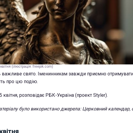
квітня (ілюстрація: freepik.com)
ь важливе свято. Іменинникам завжди приємно отримувати 
ють про цю подію.
5 квітня, розповідає РБК-Україна (проект Styler).
атеріалу було використано джерела: Церковний календар, 
квітня