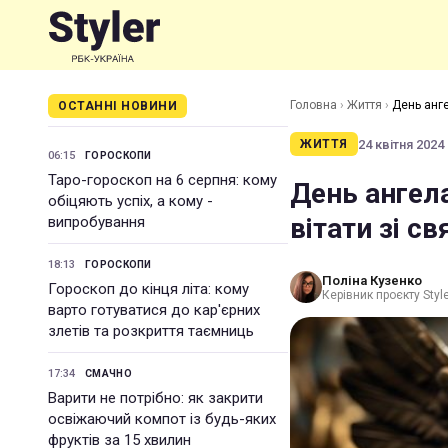
Головна
›
Життя
›
День анге
ОСТАННІ НОВИНИ
24 квітня 2024 
ЖИТТЯ
06:15
ГОРОСКОПИ
Таро-гороскоп на 6 серпня: кому
День ангела
обіцяють успіх, а кому -
вітати зі с
випробування
18:13
ГОРОСКОПИ
Поліна Кузенко
Гороскоп до кінця літа: кому
Керівник проєкту Styl
варто готуватися до кар'єрних
злетів та розкриття таємниць
17:34
СМАЧНО
Варити не потрібно: як закрити
освіжаючий компот із будь-яких
фруктів за 15 хвилин