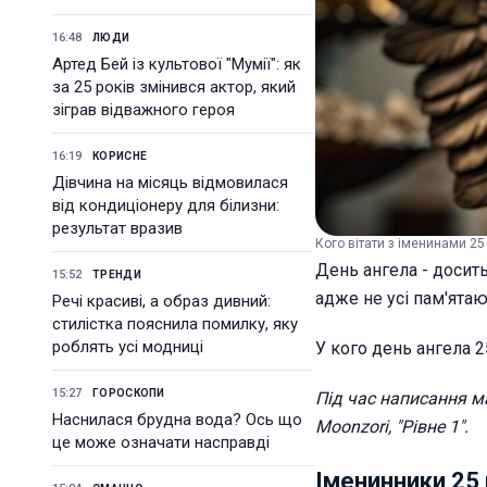
16:48
ЛЮДИ
Артед Бей із культової "Мумії": як
за 25 років змінився актор, який
зіграв відважного героя
16:19
КОРИСНЕ
Дівчина на місяць відмовилася
від кондиціонеру для білизни:
результат вразив
Кого вітати з іменинами 25 
День ангела - досит
15:52
ТРЕНДИ
адже не усі пам'ята
Речі красиві, а образ дивний:
стилістка пояснила помилку, яку
роблять усі модниці
У кого день ангела 2
15:27
ГОРОСКОПИ
Під час написання м
Наснилася брудна вода? Ось що
Moonzori, "Рівне 1".
це може означати насправді
Іменинники 25 