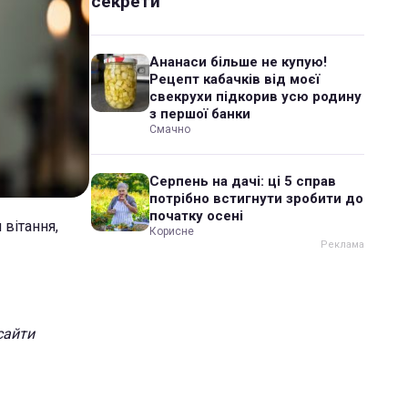
секрети
Ананаси більше не купую!
Рецепт кабачків від моєї
свекрухи підкорив усю родину
з першої банки
Смачно
Серпень на дачі: ці 5 справ
потрібно встигнути зробити до
початку осені
вітання,
Корисне
сайти