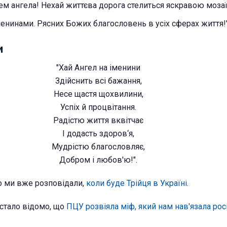
нем ангела! Нехай життєва дорога стелиться яскравою моза
іменинами. Рясних Божих благословень в усіх сферах життя!"
и
"Хай Ангел на іменини
Здійснить всі бажання,
Несе щастя щохвилини,
Успіх й процвітання.
Радістю життя вквітчає
І додасть здоров‘я,
Мудрістю благословляє,
Добром і любов'ю!".
о ми вже розповідали,
коли буде Трійця в Україні
.
 стало відомо, що
ПЦУ розвіяла міф, який нам нав'язала рос