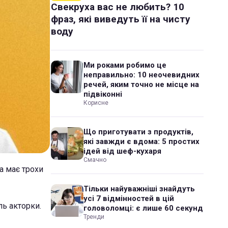
Свекруха вас не любить? 10
фраз, які виведуть її на чисту
воду
Ми роками робимо це
неправильно: 10 неочевидних
речей, яким точно не місце на
підвіконні
Корисне
Що приготувати з продуктів,
які завжди є вдома: 5 простих
ідей від шеф-кухаря
Смачно
а має трохи
Тільки найуважніші знайдуть
усі 7 відмінностей в цій
ль акторки.
головоломці: є лише 60 секунд
Тренди