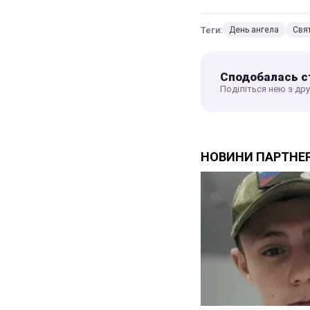
Теги:
День ангела
Свя
Сподобалась с
Поділіться нею з др