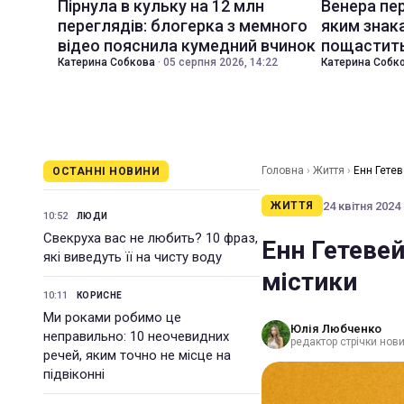
Пірнула в кульку на 12 млн
Венера пер
переглядів: блогерка з мемного
яким знак
відео пояснила кумедний вчинок
пощастить
Катерина Собкова
·
05 серпня 2026, 14:22
Катерина Собк
Головна
›
Життя
›
Енн Гетев
ОСТАННІ НОВИНИ
24 квітня 2024 
ЖИТТЯ
10:52
ЛЮДИ
Свекруха вас не любить? 10 фраз,
Енн Гетеве
які виведуть її на чисту воду
містики
10:11
КОРИСНЕ
Ми роками робимо це
Юлія Любченко
неправильно: 10 неочевидних
редактор стрічки нови
речей, яким точно не місце на
підвіконні