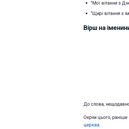
"Мої вітання з Д
"Щирі вітання з 
Вірш на іменин
До слова, нещодавн
Окрім цього, раніше
церква
.