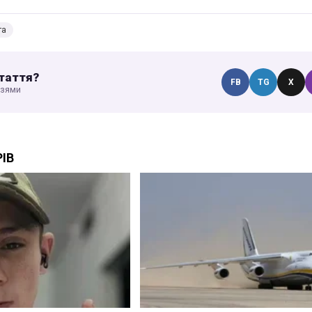
та
таття?
FB
TG
X
узями