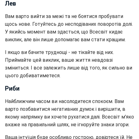
Лев
Вам варто вийти за межі та не боятися пробувати
щось нове. Готуйтесь до несподіваних поворотів долі.
У якийсь момент вам здасться, що Всесвіт кидає
виклик, але він лише допомагає вам стати кращим.
І якщо ви бачите труднощі - не тікайте від них.
Приймайте цей виклик, ваше життя невдовзі
зміниться. І все залежить лише від того, як сильно ви
цього добиватиметеся.
Риби
Найближчим часом ви насолодитеся спокоєм. Вам
варто позбавитися негативних думок і вирішити, в
якому напрямку ви хочете рухатися далі. Всесвіт м'яко
вкаже на правильний шлях, не ігноруйте знаки згори.
Ваша інтуїція буде особливо гострою, довіртеся їй. Не