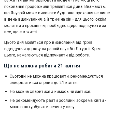
За життя він міг зцілювати людей - і на місці його
поховання продовжили траплятися дива. Вважають,
що Януарій може виконати будь-яке прохання не лише
в день вшанування, а й тричі на рік - для цього, окрім
молитви з проханням, необхідно щиро подякувати за
все, що є в житті.
Цього дня моляться про визволення від гріхів,
відвідуючи церкву на ранній службі і Літургії. Крім
цього, намагаються відпочивати від роботи.
Що не можна робити 21 квітня
Сьогодні не можна працювати, рекомендується
завершити всі справи до 21 квітня.
Не можна сваритися з кимось чи лаятися.
Не рекомендують рвати рослини, зокрема квіти -
можна потурбувати нечисту силу.