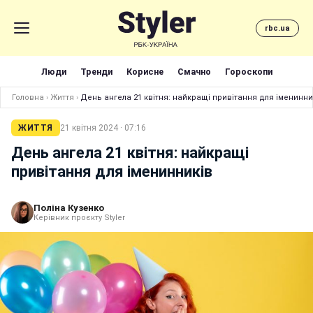
rbc.ua
Люди
Тренди
Корисне
Смачно
Гороскопи
Головна
›
Життя
›
День ангела 21 квітня: найкращі привітання для іменинни
ЖИТТЯ
21 квітня 2024 · 07:16
День ангела 21 квітня: найкращі
привітання для іменинників
Поліна Кузенко
Керівник проєкту Styler