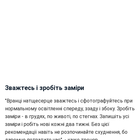
Зважтесь і зробіть заміри
"Вранці натщесерце зважтесь і сфотографуйтесь при
нормальному освітленні спереду, ззаду і збоку. Зробіть
заміри - в грудях, по животі, по стегнах. Запишіть усі
заміри і робіть нові кожні два тижні. Без цієї
рекомендації навіть не розпочинайте схуднення, бо
даремно потратите час", - каже тренер.