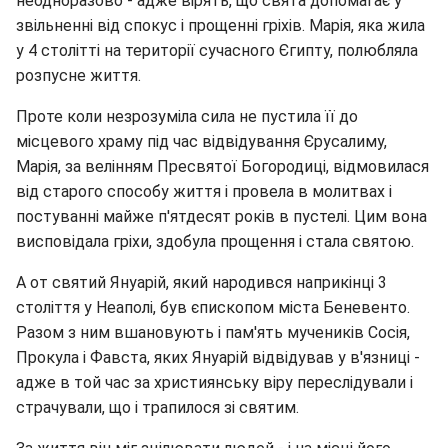
неодноразово - адже вірять, що свята допомагає у
звільненні від спокус і прощенні гріхів. Марія, яка жила
у 4 столітті на території сучасного Єгипту, полюбляла
розпусне життя.
Проте коли незрозуміла сила не пустила її до
місцевого храму під час відвідування Єрусалиму,
Марія, за велінням Пресвятої Богородиці, відмовилася
від старого способу життя і провела в молитвах і
постуванні майже п'ятдесят років в пустелі. Цим вона
висповідала гріхи, здобула прощення і стала святою.
А от святий Януарій, який народився наприкінці 3
століття у Неаполі, був єпископом міста Беневенто.
Разом з ним вшановують і пам'ять мучеників Сосія,
Прокула і Фавста, яких Януарій відвідував у в'язниці -
адже в той час за християнську віру переслідували і
страчували, що і трапилося зі святим.