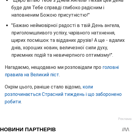
"Щиро вітаю Тебе з Днем Ангела! Нехай цей день
буде для Тебе справді глибоко радісним і
наповненим Божою присутністю!"
"Бажаю неймовірної радості в твій День ангела,
приголомшливого успіху, чарівного натхнення,
щирих посмішок та відданих друзів! А ще - вдалих
днів, хороших новин, величезної сили духу,
приємних подій та невичерпного оптимізму!".
Нагадаємо, нещодавно ми розповідали про
головні
правила на Великий піст
.
Окрім цього, раніше стало відомо,
коли
розпочинається Страсний тиждень і що заборонено
робити
.