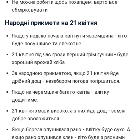
Не можна робити щось похапцем, варто все
обмірковувати.
Народні прикмети на 21 квітня
Якщо у неділю почала квітнути черемшина - літо
буде посушливе та спекотне.
21 квітня під час грози перший грім гучний - буде
хороший врожай хліба.
За народною прикметою, якщо 21 квітня йде
дрібний дощ - незабаром погода погіршиться.
Якщо на черемшині багато квітів - влітку
дощитиме.
21 квітня хмари високо, а з них йде дощ - земля
добре зволожиться.
Якщо береза опушилася рано - влітку буде сухо. А
якщо рано опушився клен - літо буде з рясними