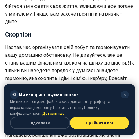
бійтеся змінювати своє життя, залишаючи все погане
у минулому. І якщо вам захочеться піти на ризик -
дійте.
Скорпіон
Настав час організувати свій побут та гармонізувати
вашу домашню обстановку. Не дивуйтеся, але це
стане вашим фінальним кроком на шляху до щастя. Як
тільки ви наведете порядок у думках і знайдете
гармонію, яка охопить і дім, і сім'ю, і кар'єру, Всесвіт
нагородить вас.
🍪
Ми використовуємо cookie
✕
Намагайтеся позбутися сумнівів і всього, що заважає
Ми використовуємо файли cookie для аналізу трафіку та
вам рухатися вперед. На вас чекають глобальні зміни,
персоналізації контенту. Прочитайте нашу Політику
їх потрібно зустріти з посмішкою. Не бійтеся того, що
конфіденційності.
Детальніше
на вас чекає, адже вам уготована величезна удача.
Відхилити
Прийняти всі
Нагадаємо, раніше ми вже розповідали, які знаки