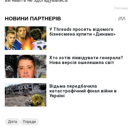
ви навіть не здогадувались.
Дієта
Поради