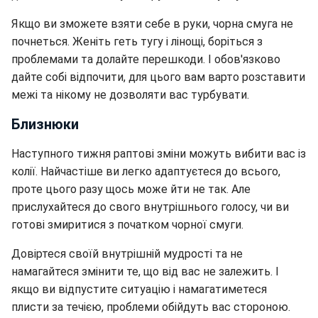
Якщо ви зможете взяти себе в руки, чорна смуга не
почнеться. Женіть геть тугу і лінощі, боріться з
проблемами та долайте перешкоди. І обов'язково
дайте собі відпочити, для цього вам варто розставити
межі та нікому не дозволяти вас турбувати.
Близнюки
Наступного тижня раптові зміни можуть вибити вас із
колії. Найчастіше ви легко адаптуєтеся до всього,
проте цього разу щось може йти не так. Але
прислухайтеся до свого внутрішнього голосу, чи ви
готові змиритися з початком чорної смуги.
Довіртеся своїй внутрішній мудрості та не
намагайтеся змінити те, що від вас не залежить. І
якщо ви відпустите ситуацію і намагатиметеся
плисти за течією, проблеми обійдуть вас стороною.