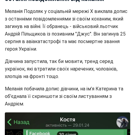
Меланія Подоляк у соціальній мережі Х виклала допис
з останніми повідомленнями зі своїм коханим, який
загинув на війні. Її обранець - військовий льотчик
Андрій Пільщиков із позивним "Джус". Він загинув 25
серпня в авіакатастрофі та має посмертне звання
героя України.
Дівчина запустила, так би мовити, тренд серед
українок, які втратили своїх наречених, чоловіків,
хлопців на фронті тощо.
Меланія побачила допис дівчини, на ім’я Катерина та
об’єднала її скриншоти зі своїм листуванням з
Андрієм.