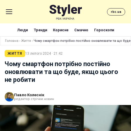
rbc.ua
Люди
Тренди
Корисне
Смачно
Гороскопи
Головна
›
Життя
›
Чому смартфон потрібно постійно оновлювати та що буде
ЖИТТЯ
13 лютого 2024 · 21:42
Чому смартфон потрібно постійно
оновлювати та що буде, якщо цього
не робити
Павло Колеснік
редактор стрічки новин