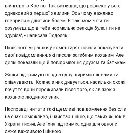
війні свого Костю. Так виглядає, що рефлекс у всіх
однаковий з першої хвилини. Ось чому важливо
говорити й ділитись болем. В такі моменти ти
розумієш, що в тебе нормальна реакція була, і ти не
здуріла", - написала Подоляк.
Після чого українки у коментарях почали показувати
свої повідомлення, які писали загиблим коханим. Але
деякі показали ще й повідомлення друзям та батькам.
Жінки підтримують одна одну щирими словами та
співчувають. Кожна з них дивується, наскільки схожі
почуття вони переживали після того, як зв’язок з
коханою людиною зник.
Насправді, читати такі щемливі повідомлення без сліз
на очах неможливо, і найстаршніше, що таких жінок в
Україні тисячі. Але їхня підтримка одна для одної є
дуже важливою і цінною.