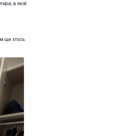
тири, в якій
ом ще хтось