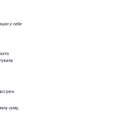
ацію у себе
Дехто
агувала
сі речі
малу суму,