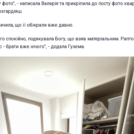
у фото", - написала Валерія та прикріпила до посту фото квар
озгардіяш.
ачила, що її обікрали вже давно.
ого спокійно, подякувала Богу, що взяв матеріальним. Рапт
 - брати вже нічого", - додала Гузема.