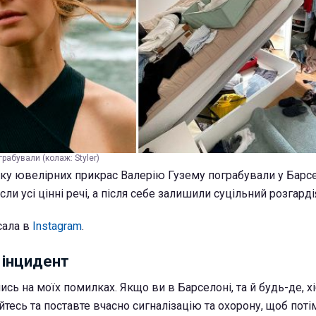
грабували (колаж: Styler)
ку ювелірних прикрас Валерію Гузему пограбували у Барсел
сли усі цінні речі, а після себе залишили суцільний розгард
сала в
Instagram
.
 інцидент
ись на моїх помилках. Якщо ви в Барселоні, та й будь-де, х
йтесь та поставте вчасно сигналізацію та охорону, щоб поті