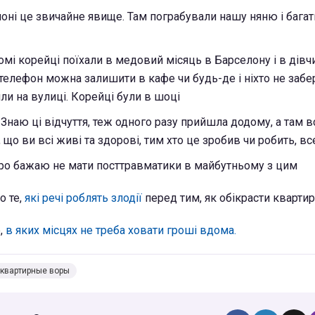
лоні це звичайне явище. Там пограбували нашу няню і бага
омі корейці поїхали в медовий місяць в Барселону і в дів
 телефон можна залишити в кафе чи будь-де і ніхто не забер
ли на вулиці. Корейці були в шоці
 Знаю ці відчуття, теж одного разу прийшла додому, а там в
 що ви всі живі та здорові, тим хто це зробив чи робить, в
ро бажаю не мати посттравматики в майбутньому з цим
о те,
які речі роблять злодії
перед тим, як обікрасти квартир
е,
в яких місцях не треба ховати гроші вдома.
квартирные воры