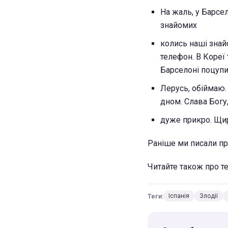
На жаль, у Барсе
знайомих
колись наші знай
телефон. В Кореї
Барселоні поцупи
Лерусь, обіймаю.
дном. Слава Богу,
дуже прикро. Щи
Раніше ми писали пр
Читайте також про т
Теги:
Іспанія
Злодії