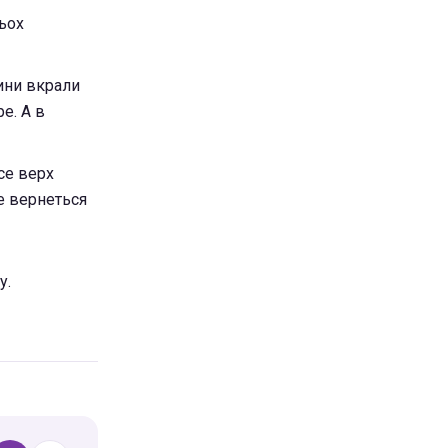
тьох
чини вкрали
е. А в
се верх
се вернеться
у.