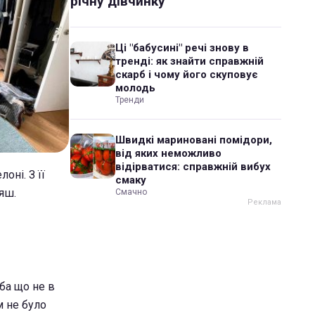
річну дівчинку
Ці "бабусині" речі знову в
тренді: як знайти справжній
скарб і чому його скуповує
молодь
Тренди
Швидкі мариновані помідори,
від яких неможливо
відірватися: справжній вибух
оні. З її
смаку
іяш.
Смачно
іба що не в
м не було