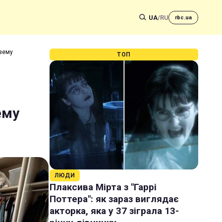
UA
/
RU
rbc.ua
узему
ТОП
ему
ЛЮДИ
Плаксива Мірта з "Гаррі
Поттера": як зараз виглядає
акторка, яка у 37 зіграла 13-