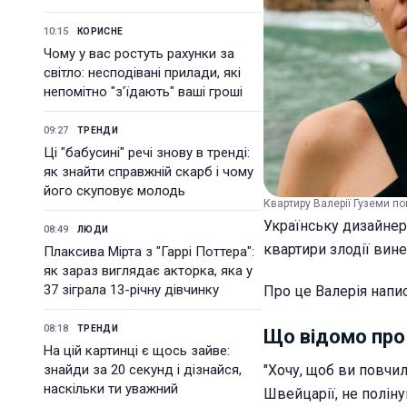
10:15
КОРИСНЕ
Чому у вас ростуть рахунки за
світло: несподівані прилади, які
непомітно "з'їдають" ваші гроші
09:27
ТРЕНДИ
Ці "бабусині" речі знову в тренді:
як знайти справжній скарб і чому
його скуповує молодь
Квартиру Валерії Гуземи по
Українську дизайнер
08:49
ЛЮДИ
квартири злодії вине
Плаксива Мірта з "Гаррі Поттера":
як зараз виглядає акторка, яка у
37 зіграла 13-річну дівчинку
Про це Валерія напи
08:18
ТРЕНДИ
Що відомо про
На цій картинці є щось зайве:
знайди за 20 секунд і дізнайся,
"Хочу, щоб ви повчил
наскільки ти уважний
Швейцарії, не поліну