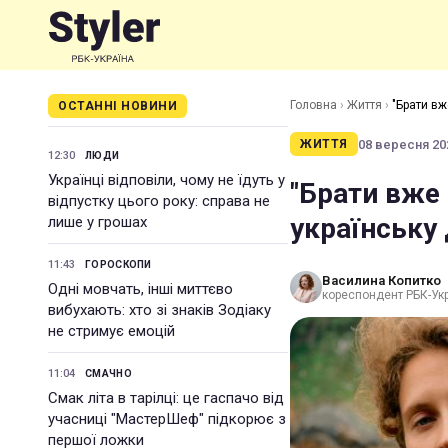
Головна
›
Життя
›
"Брати вж
ОСТАННІ НОВИНИ
08 вересня 202
ЖИТТЯ
12:30
ЛЮДИ
Українці відповіли, чому не їдуть у
"Брати вже 
відпустку цього року: справа не
українську
лише у грошах
11:43
ГОРОСКОПИ
Василина Копитко
Одні мовчать, інші миттєво
кореспондент РБК-Ук
вибухають: хто зі знаків Зодіаку
не стримує емоцій
11:04
СМАЧНО
Смак літа в тарілці: це гаспачо від
учасниці "МастерШеф" підкорює з
першої ложки