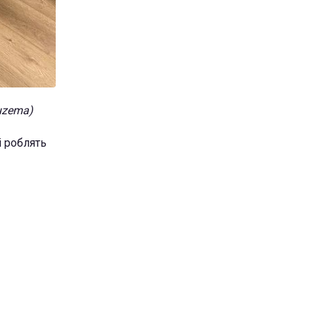
uzema)
і роблять