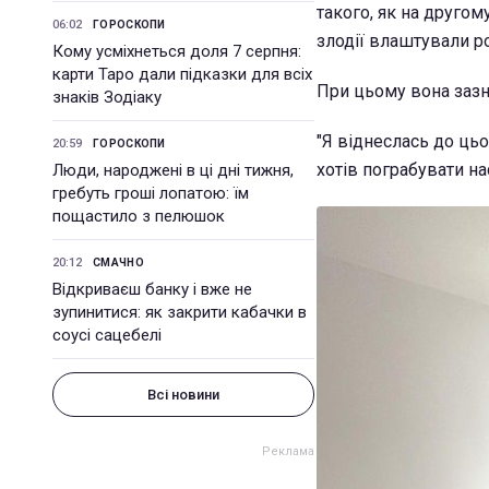
такого, як на другом
06:02
ГОРОСКОПИ
злодії влаштували р
Кому усміхнеться доля 7 серпня:
карти Таро дали підказки для всіх
При цьому вона зазн
знаків Зодіаку
"Я віднеслась до ць
20:59
ГОРОСКОПИ
хотів пограбувати нас
Люди, народжені в ці дні тижня,
гребуть гроші лопатою: їм
пощастило з пелюшок
20:12
СМАЧНО
Відкриваєш банку і вже не
зупинитися: як закрити кабачки в
соусі сацебелі
Всі новини