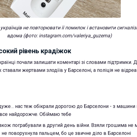
українців не повторювати її помилок і встановити сигналіз
вдома (фото: instagram.com/valeriya_guzema)
сокий рівень крадіжок
українці почали залишати коментарі зі словами підтримки. 
 ставали жертвами злодіїв у Барселоні, а поліція не відре
дуже… нас теж обікрали дорогою до Барселони - з машини в
 все найдорожче. Обіймаю тебе
також пограбували в другий день війни. Взяли грошима не 
ь не поворухнула пальцем, бо це звичне діло в Барселоні