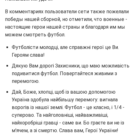
В комментариях пользователи сети также пожелали
победы нашей сборной, но отметили, что военные -
настоящие герои нашей страны и благодаря им мы
можем смотреть футбол.
Футболісти молодці, але справжні герої це Ви.
Героям слава!
Дякую Вам дорогі Захисники, що маю можливість
подивитися футбол. Повертайтеся живими з
перемогою.
Дай, Боже, хлопці, щоб із вашою допомогою
Україна здобула найбільшу перемогу: вигнала
ворогів із нашої землі. Футбол - це класно, і 1/4 -
суперово. Та найголовніші, найважливіші,
найхоробріші гравці - саме ви. Бо граєте ви не із
м'ячем, а зі смертю. Слава вам, Герої України!