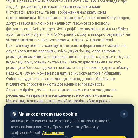
Styler є розважальним проєктом «РБК-Україна», який розповідає про
людей, тренди і все, що цікаво читати поза новинами.
Фотографії, ілюстрації та інші зображення належать їхнім
правовласникам. Використання фотографій, позначених Getty Images,
допускається виключно за наявності письмового дозволу
фотоагентства Getty Images. Фотографії, позначені логотипом «Styler»
або підписані «Styler» чи «РБК-Україна», можуть використовуватися на
умовах ліцензії Creative Commons Attribution 4.0 International.
При повному або частковому відтворенні інформаційних матеріалів,
опублікованих на вебсайті «Styler» (styler.rbc.ua), обов'язковим є
розміщення активного гіперпосилання на styler.rbc.ua, відкритого для
індексації пошуковими системами. Таке гіперпосилання має бути
розміщене безпосередньо в тексті матеріалу не нижче другого абзацу.
Редакція «Styler» може не поділяти точку зору авторів публікацій.
Оціночні судження, відповідно до законодавства України, не
підлягають спростуванню та доведенню їх правдивості.
За достовірність, зміст і відповідність вимогам законодавства
рекламних матеріалів відповідальність несе рекламодавець.
Матеріали, позначені плашками «Прес-реліз», «Спецпроєкт»,
«Партнерський матеріал», «Promo», «Благодійність» та «Резонанс»,
розміщуються на правах реклами.
🍪
Ми використовуємо cookie
✕
Рубрика «Новини компаній» є інформаційним форматом, що містить
Ми використовуємо файли cookie для аналізу трафіку та
новини, повідомлення та оголошення, пов'язані з діяльністю
персоналізації контенту. Прочитайте нашу Політику
компаній, і ґрунтується на інформації, наданій відповідними
конфіденційності.
Детальніше
компаніями. Редакція не несе відповідальності за достовірність такої