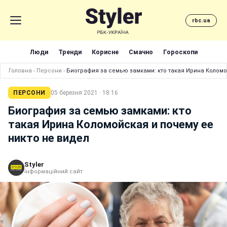
rbc.ua
Люди
Тренди
Корисне
Смачно
Гороскопи
Головна
›
Персони
›
Биография за семью замками: кто такая Ирина Коломо
ПЕРСОНИ
05 березня 2021 · 18:16
Биография за семью замками: кто
такая Ирина Коломойская и почему ее
никто не видел
Styler
інформаційний сайт