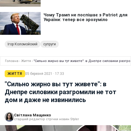
Ігор Коломойский
супруги
Головна
›
Життя
›
"Сильно жирно вы тут живете": в Днепре силовики разгро
ЖИТТЯ
05 березня 2021 · 17:33
"Сильно жирно вы тут живете": в
Днепре силовики разгромили не тот
дом и даже не извинились
Світлана Мащенко
старший редактор стрічки новин Styler