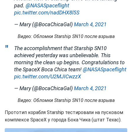
pad.
@NASASpaceflight
pic.twitter.com/nadDHX8l5S
— Mary (@BocaChicaGal)
March 4, 2021
Видео: Обломки Starship SN10 после взрыва
The accomplishment that Starship SN10
achieved yesterday was unbelievable. This
morning the clean up begins. Congratulations to
the SpaceX Boca Chica team!
@NASASpaceflight
pic.twitter.com/U2MJICwzzX
— Mary (@BocaChicaGal)
March 4, 2021
Видео: Обломки Starship SN10 после взрыва
Прототип корабля Starship тестировали на пусковом
комплексе SpaceX у города Бока Чика (штат Техас).