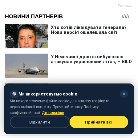
🍪
Ми використовуємо cookie
✕
Ми використовуємо файли cookie для аналізу трафіку та
персоналізації контенту. Прочитайте нашу Політику
конфіденційності.
Детальніше
Відхилити
Прийняти всі
Космічний корабель
SpaceX