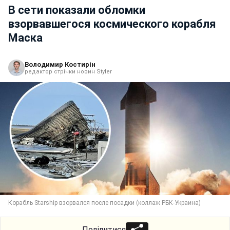
В сети показали обломки
взорвавшегося космического корабля
Маска
Володимир Костирін
редактор стрічки новин Styler
Корабль Starship взорвался после посадки (коллаж РБК-Украина)
Поділитися