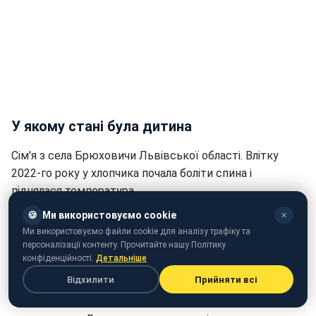
У якому стані була дитина
Сім'я з села Брюховичи Львівської області. Влітку
2022-го року у хлопчика почала боліти спина і
піднялася температура.
🍪
Ми використовуємо cookie
✕
Тоді місцева лікарка скерувала дитину до однієї із
Ми використовуємо файли cookie для аналізу трафіку та
лікарень Львова. Там зробили обстеження та
персоналізації контенту. Прочитайте нашу Політику
поставили діагноз - правостороння пневмонія.
конфіденційності.
Детальніше
Відхилити
Прийняти всі
Дитині призначили лікування антибіотиками та
виписали додому. Однак, за певний час симптоми