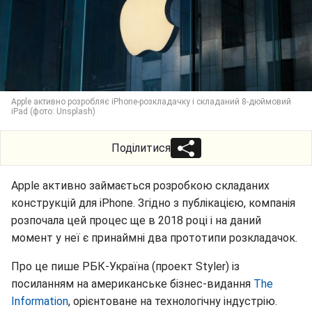
Apple активно розробляє iPhone-розкладачку і складаний 8-дюймовий
iPad (фото: Unsplash)
Поділитися
Apple активно займається розробкою складаних
конструкцій для iPhone. Згідно з публікацією, компанія
розпочала цей процес ще в 2018 році і на даний
момент у неї є принаймні два прототипи розкладачок.
Про це пише РБК-Україна (проект Styler) із
посиланням на американське бізнес-видання
The
Information
, орієнтоване на технологічну індустрію.