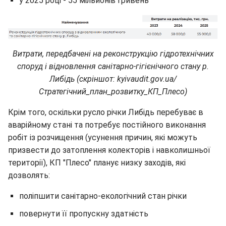
у 2025 році - 55 мільйонів гривень
Витрати, передбачені на реконструкцію гідротехнічних
споруд і відновлення санітарно-гігієнічного стану р.
Либідь (скріншот: kyivaudit.gov.ua/
Стратегічний_план_розвитку_КП_Плесо)
Крім того, оскільки русло річки Либідь перебуває в
аварійному стані та потребує постійного виконання
робіт із розчищення (усунення причин, які можуть
призвести до затоплення колекторів і навколишньої
території), КП "Плесо" планує низку заходів, які
дозволять:
поліпшити санітарно-екологічний стан річки
повернути її пропускну здатність