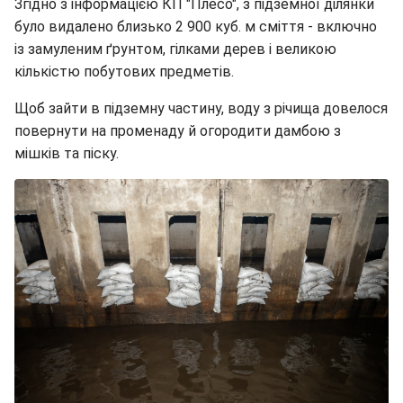
Згідно з інформацією КП "Плесо", з підземної ділянки
було видалено близько 2 900 куб. м сміття - включно
із замуленим ґрунтом, гілками дерев і великою
кількістю побутових предметів.
Щоб зайти в підземну частину, воду з річища довелося
повернути на променаду й огородити дамбою з
мішків та піску.