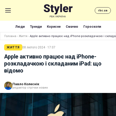
rbc.ua
Люди
Тренди
Корисне
Смачно
Гороскопи
Головна
›
Життя
›
Apple активно працює над iPhone-розкладачкою і склада
ЖИТТЯ
08 лютого 2024 · 17:07
Apple активно працює над iPhone-
розкладачкою і складаним iPad: що
відомо
Павло Колеснік
редактор стрічки новин