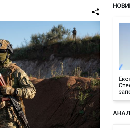
НОВИ
Екс
Сте
зап
АНАЛ