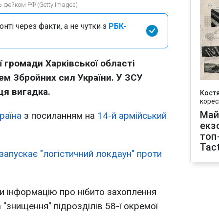
ь фейком РФ (Getty Images)
нті через факти, а не чутки з
РБК-
ї громади Харківської області
ем Збройних сил України. У ЗСУ
ця вигадка.
Кост
корес
Май
раїна
з посиланням на
14-й армійський
екз
топ
Tact
 запускає "логістичний локдаун" проти
и інформацію про нібито захоплення
"знищення" підрозділів 58-ї окремої