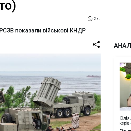
то)
2 хв
РСЗВ показали військові КНДР
АНАЛ
Юлія
керів