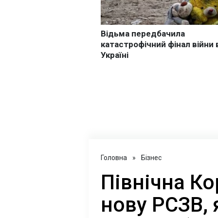
Головна
»
Бізнес
Північна К
нову РСЗВ, 