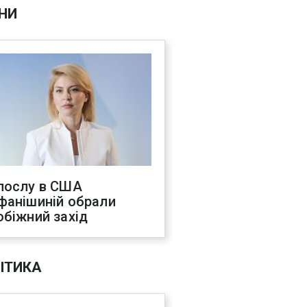
НИ
послу в США
фанішиній обрали
обіжний захід
ІТИКА