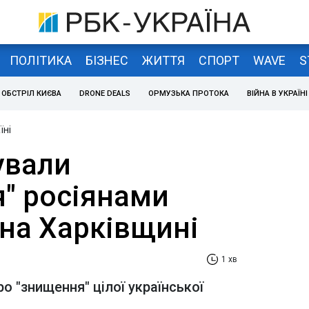
ПОЛІТИКА
БІЗНЕС
ЖИТТЯ
СПОРТ
WAVE
S
ОБСТРІЛ КИЄВА
DRONE DEALS
ОРМУЗЬКА ПРОТОКА
ВІЙНА В УКРАЇНІ
їні
ували
я" росіянами
 на Харківщині
1 хв
ро "знищення" цілої української