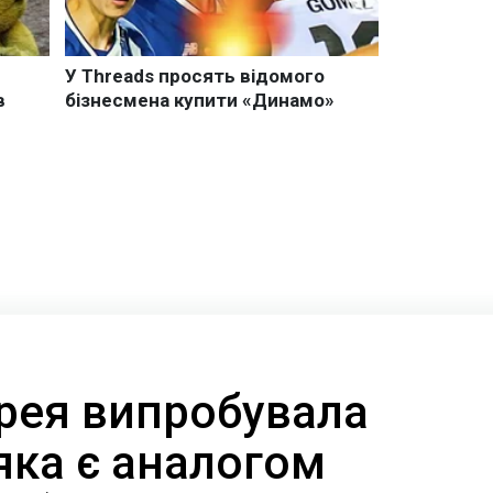
орея випробувала
яка є аналогом