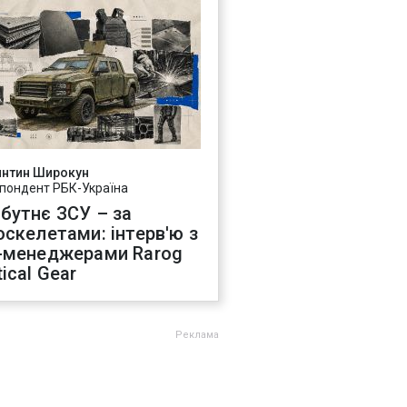
янтин Широкун
пондент РБК-Україна
бутнє ЗСУ – за
оскелетами: інтерв'ю з
-менеджерами Rarog
ical Gear