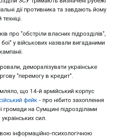
розділи ЗСУ тримають визначені рубежі
альні дії противника та завдають йому
техніці.
ків про "обстріли власних підрозділів",
і бої" у військових назвали вигаданими
ампанії.
 провали, деморалізувати українське
ргову "перемогу в кредит".
мляло, що 14-й армійський корпус
сійський фейк
- про нібито захоплення
ї громади на Сумщині підрозділами
 українських сил.
овою інформаційно-психологічною