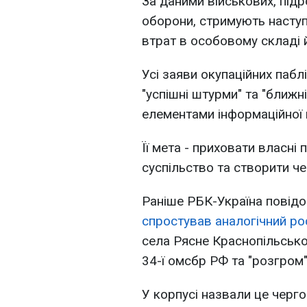
За даними військових, під
оборони, стримують наступ
втрат в особовому складі й 
Усі заяви окупаційних паблі
"успішні штурми" та "ближн
елементами інформаційної к
Її мета - приховати власні
суспільство та створити че
Раніше РБК-Україна повідо
спростував аналогічний ро
села Рясне Краснопільсько
34-ї омсбр РФ та "розгром"
У корпусі назвали це черг