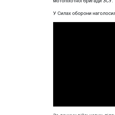
мотопіхотної бригади ЗСУ.
У Силах оборони наголосили