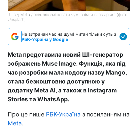
ШІ від Meta дозволяє змінювати чужі знімки в Instagram (фото:
Unsplash)
Не витрачай час на шум! Читай тільки суть з
РБК-Україна у Google
Meta представила новий ШІ-генератор
зображень Muse Image. Функція, яка під
час розробки мала кодову назву Mango,
стала безкоштовно доступною у
додатку Meta AI, а також в Instagram
Stories та WhatsApp.
Про це пише
РБК-Україна
з посиланням на
Meta
.