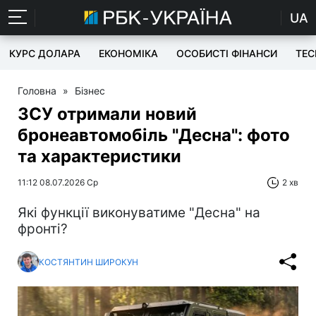
UA
КУРС ДОЛАРА
ЕКОНОМІКА
ОСОБИСТІ ФІНАНСИ
TEC
Головна
»
Бізнес
ЗСУ отримали новий
бронеавтомобіль "Десна": фото
та характеристики
11:12 08.07.2026 Ср
2 хв
Які функції виконуватиме "Десна" на
фронті?
КОСТЯНТИН ШИРОКУН