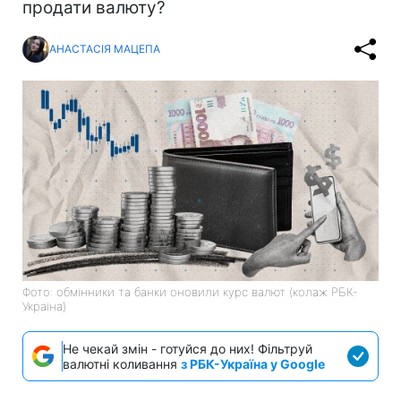
продати валюту?
АНАСТАСІЯ МАЦЕПА
Фото: обмінники та банки оновили курс валют (колаж РБК-
Україна)
Не чекай змін - готуйся до них! Фільтруй
валютні коливання
з РБК-Україна у Google