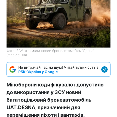
Фото: ЗСУ отримали новий бронеавтомобіль "Десна"
(mod.gov.ua)
Не витрачай час на шум! Читай тільки суть з
РБК-Україна у Google
Міноборони кодифікувало і допустило
до використання у ЗСУ новий
багатоцільовий бронеавтомобіль
UAT.DESNA, призначений для
переміщення піхоти і вантажів.