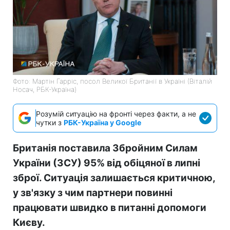
Фото: Мартін Гарріс, посол Великої Британії в Україні (Віталій
Носач, РБК-Україна)
Розумій ситуацію на фронті через факти, а не
чутки з
РБК-Україна у Google
Британія поставила Збройним Силам
України (ЗСУ) 95% від обіцяної в липні
зброї. Ситуація залишається критичною,
у зв'язку з чим партнери повинні
працювати швидко в питанні допомоги
Києву.