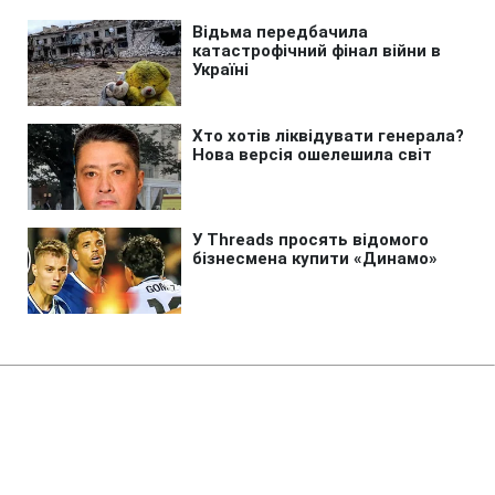
Головна
»
Новини
»
Політика
Глава МЗС Литви йде з посади
лідера партії після поразки на