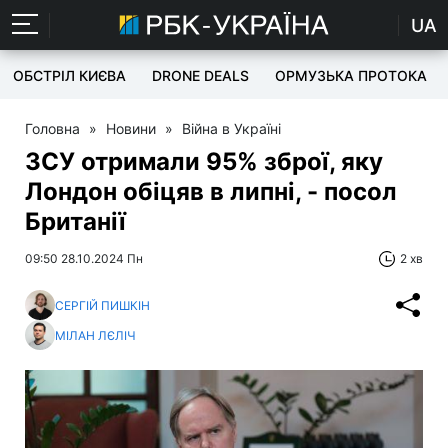
UA
ОБСТРІЛ КИЄВА
DRONE DEALS
ОРМУЗЬКА ПРОТОКА
Головна
»
Новини
»
Війна в Україні
ЗСУ отримали 95% зброї, яку
Лондон обіцяв в липні, - посол
Британії
09:50 28.10.2024 Пн
2 хв
СЕРГІЙ ПИШКІН
МІЛАН ЛЄЛІЧ