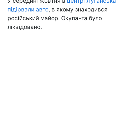
У середині жовтня в
центрі Луганська
підірвали авто
, в якому знаходився
російський майор. Окупанта було
ліквідовано.