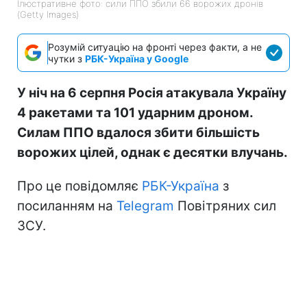
Ілюстративне фото: сили ППО збили 66 ворожих дронів
(Getty Images)
Розумій ситуацію на фронті через факти, а не
чутки з
РБК-Україна у Google
У ніч на 6 серпня Росія атакувала Україну
4 ракетами та 101 ударним дроном.
Силам ППО вдалося збити більшість
ворожих цілей, однак є десятки влучань.
Про це повідомляє
РБК-Україна
з
посиланням на
Telegram
Повітряних сил
ЗСУ.