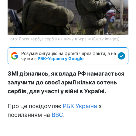
Фото: Росія вербує сербів на війну в Україні (Getty Images)
Розумій ситуацію на фронті через факти, а не
чутки з
РБК-Україна у Google
ЗМІ дізнались, як влада РФ намагається
залучити до своєї армії кілька сотень
сербів, для участі у війні в Україні.
Про це повідомляє
РБК-Україна
з
посиланням на
BBC
.