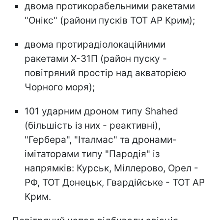
двома протикорабельними ракетами
"Онікс" (райони пусків ТОТ АР Крим);
двома протирадіолокаційними
ракетами Х-31П (район пуску -
повітряний простір над акваторією
Чорного моря);
101 ударним дроном типу Shahed
(більшість із них - реактивні),
"Гербера", "Італмас" та дронами-
імітаторами типу "Пародія" із
напрямків: Курськ, Міллерово, Орел -
РФ, ТОТ Донецьк, Гвардійське - ТОТ АР
Крим.