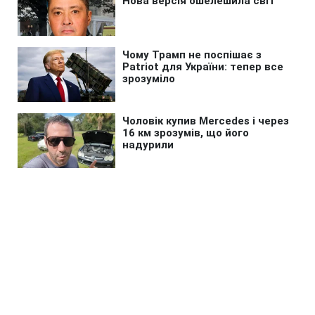
Головна
»
Новини
»
У світі
Трамп пригрозив в'язницею
винним у витоку даних про
дефіцит ракет