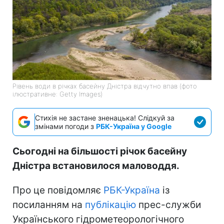
Рівень води в річках басейну Дністра відчутно впав (фото
ілюстративне: Getty Images)
Стихія не застане зненацька! Слідкуй за
змінами погоди з
РБК-Україна у Google
Сьогодні на більшості річок басейну
Дністра встановилося маловоддя.
Про це повідомляє
РБК-Україна
із
посиланням на
публікацію
прес-служби
Українського гідрометеорологічного