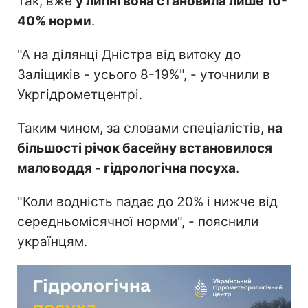
Так, вже
у липні вона становила лише 10-
40% норми
.
"А на ділянці Дністра від витоку до
Заліщиків - усього 8-19%", - уточнили в
Укргідрометцентрі.
Таким чином, за словами спеціалістів,
на
більшості річок басейну встановилося
маловоддя - гідрологічна посуха
.
"Коли водність падає до 20% і нижче від
середньомісячної норми", - пояснили
українцям.