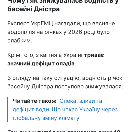
Чому і як знижувалась водність у
басейні Дністра
Експерт УкрГМЦ нагадали, що весняне
водопілля на річках у 2026 році було
слабким.
Крім того, з квітня в Україні
триває
значний дефіцит опадів
.
З огляду на таку ситуацію, водність річок
басейну Дністра поступово знижувалася.
Читайте також
:
Спека, зливи та
дефіцит води. Що чекає Україну через
глобальну зміну клімату