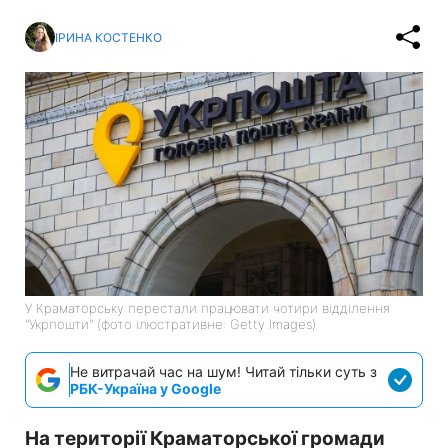
ІРИНА КОСТЕНКО
У Краматорську перестали працювати чотири відділення
"Укрпошти" (фото ілюстративне: Getty Images)
Не витрачай час на шум! Читай тільки суть з
РБК-Україна у Google
На території Краматорської громади