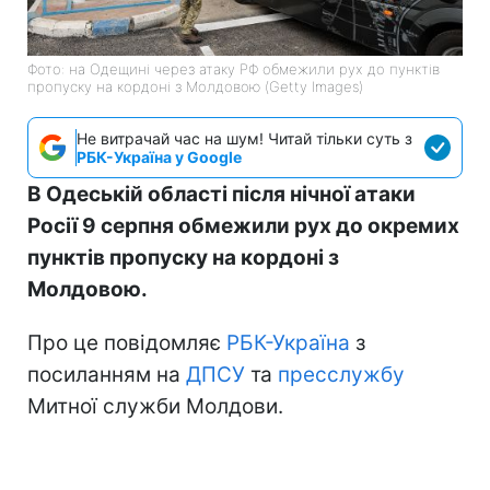
Фото: на Одещині через атаку РФ обмежили рух до пунктів
пропуску на кордоні з Молдовою (Getty Images)
Не витрачай час на шум! Читай тільки суть з
РБК-Україна у Google
В Одеській області після нічної атаки
Росії 9 серпня обмежили рух до окремих
пунктів пропуску на кордоні з
Молдовою.
Про це повідомляє
РБК-Україна
з
посиланням на
ДПСУ
та
пресслужбу
Митної служби Молдови.