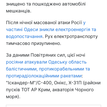
знищено та пошкоджено автомобілі
мешканців.
Після нічної масованої атаки Росії
у
частині Одеси зникли електроенергія та
водопостачання
. Рух електротранспорту
тимчасово призупинено.
За даними Повітряних сил, цієї ночі
росіяни атакували Одеську область
балістичними, протикорабельними та
протирадіолокаційними ракетами
:
"Іскандер-М"/С-400, Онікс, Х-31П (райони
пусків ТОТ АР Крим, акваторія Чорного
моря).