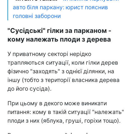
авто біля паркану: юрист пояснив
головні заборони
"Сусідські" гілки за парканом -
кому належать плоди з дерева
У приватному секторі нерідко
трапляються ситуації, коли гілки дерев
фізично "заходять" з однієї ділянки, на
іншу (тобто з території власника дерева
до його сусіда).
При цьому в декого може виникати
питання: кому в такій ситуації "належать"
плоди з них (яблука, груші, горіхи тощо).