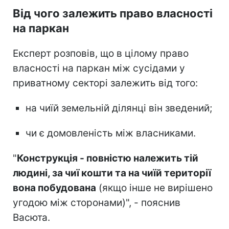
Від чого залежить право власності
на паркан
Експерт розповів, що в цілому право
власності на паркан між сусідами у
приватному секторі залежить від того:
на чиїй земельній ділянці він зведений;
чи є домовленість між власниками.
"
Конструкція - повністю належить тій
людині, за чиї кошти та на чиїй території
вона побудована
(якщо інше не вирішено
угодою між сторонами)", - пояснив
Васюта.