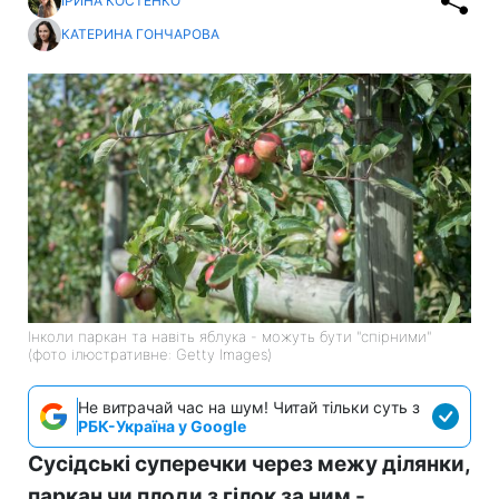
ІРИНА КОСТЕНКО
КАТЕРИНА ГОНЧАРОВА
Інколи паркан та навіть яблука - можуть бути "спірними"
(фото ілюстративне: Getty Images)
Не витрачай час на шум! Читай тільки суть з
РБК-Україна у Google
Сусідські суперечки через межу ділянки,
паркан чи плоди з гілок за ним -