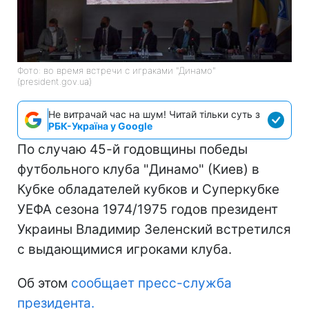
Фото: во время встречи с играками "Динамо"
(president.gov.ua)
Не витрачай час на шум! Читай тільки суть з
РБК-Україна у Google
По случаю 45-й годовщины победы
футбольного клуба "Динамо" (Киев) в
Кубке обладателей кубков и Суперкубкe
УЕФА сезона 1974/1975 годов президент
Украины Владимир Зеленский встретился
с выдающимися игроками клуба.
Об этом
сообщает пресс-служба
президента.