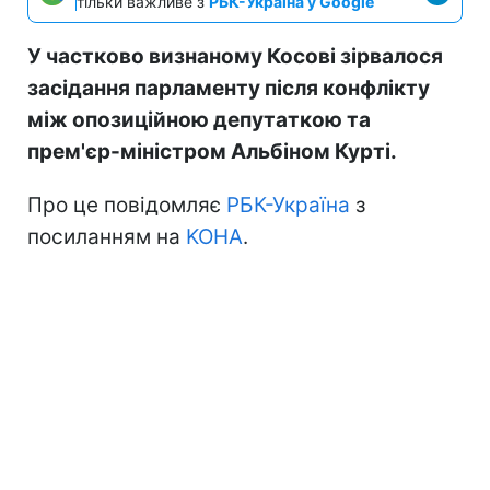
тільки важливе з
РБК-Україна у Google
У частково визнаному Косові зірвалося
засідання парламенту після конфлікту
між опозиційною депутаткою та
прем'єр-міністром Альбіном Курті.
Про це повідомляє
РБК-Україна
з
посиланням на
KOHA
.