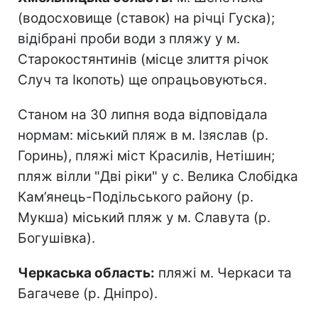
(водосховище (ставок) на річці Гуска);
відібрані проби води з пляжу у м.
Старокостянтинів (місце злиття річок
Случ та Ікопоть) ще опрацьовуються.
Станом на 30 липня вода відповідала
нормам: міський пляж в м. Ізяслав (р.
Горинь), пляжі міст Красилів, Нетішин;
пляж вілли "Дві ріки" у с. Велика Слобідка
Кам’янець-Подільського району (р.
Мукша) міський пляж у м. Славута (р.
Богушівка).
Черкаська область:
пляжі м. Черкаси та
Багачеве (р. Дніпро).