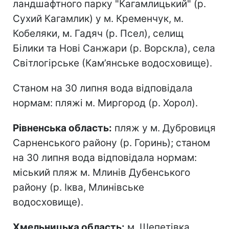
ландшафтного парку "Кагамлицький" (р.
Сухий Кагамлик) у м. Кременчук, м.
Кобеляки, м. Гадяч (р. Псел), селищ
Білики та Нові Санжари (р. Ворскла), села
Світлогірське (Кам’янське водосховище).
Станом на 30 липня вода відповідала
нормам: пляжі м. Миргород (р. Хорол).
Рівненська область:
пляж у м. Дубровиця
Сарненського району (р. Горинь); станом
на 30 липня вода відповідала нормам:
міський пляж м. Млинів Дубенського
району (р. Іква, Млинівське
водосховище).
Хмельницька область:
м. Шепетівка