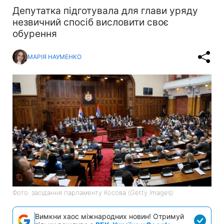
Депутатка підготувала для глави уряду
незвичний спосіб висловити своє
обурення
МАРІЯ НАУМЕНКО
Фото: засідання парламенту Косова (Getty Images)
Вимкни хаос міжнародних новин! Отримуй