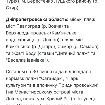
Турія), м. Берестечко Луцького району (р.
Стир).
Дніпропетровська область:
міські пляжі
міст Павлоград (р. Вовча) та
Верхньодніпровськ (Кам'янське
водосховище, р. Дніпро), пляжі міст
Кам’янське (р. Дніпро), Самар (р. Самара)
та Жовті Води (ставки "Дитячий пляж" та
"Веселка Іванівка").
Сстаном на 30 липня вода відповідала
нормам: пляжі "Сагайдак", "Парк
культури та відпочинку Придніпровський"
і на Монастирському острові міста
Дніпра, пляжі у м. Кривий Ріг (р. Інгулець