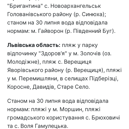
"Бригантина" с. Новоархангельськ
Голованівського району (р. Синюха);
станом на 30 липня вода відповідала
нормам: м. Гайворон (р. Південний Буг).
Львівська область:
пляж у парку
відпочинку "Здоров’я" у м. Золочів (оз.
Молодіжне), пляж с. Верещиця
Яворівського району (р. Верещиця), пляжі
у м. Перемишляни, в селищах Підберізці,
Коросне, Давидів, Старе Село.
Станом на 30 липня вода відповідала
нормам: пляжі у м. Моршин, пляжі
громадського користування с. Брюховичі
та с. Воля Гамулецька.