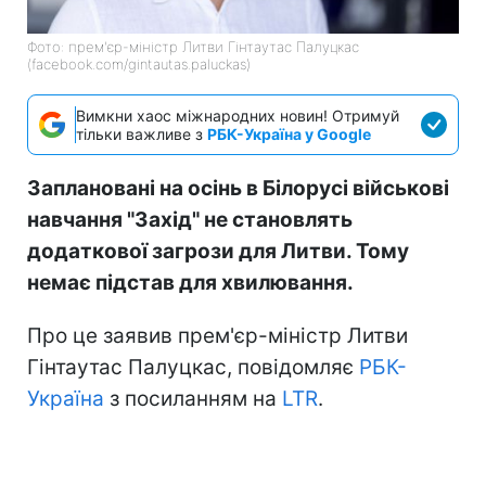
Фото: прем'єр-міністр Литви Гінтаутас Палуцкас
(facebook.com/gintautas.paluckas)
Вимкни хаос міжнародних новин! Отримуй
тільки важливе з
РБК-Україна у Google
Заплановані на осінь в Білорусі військові
навчання "Захід" не становлять
додаткової загрози для Литви. Тому
немає підстав для хвилювання.
Про це заявив прем'єр-міністр Литви
Гінтаутас Палуцкас, повідомляє
РБК-
Україна
з посиланням на
LTR
.