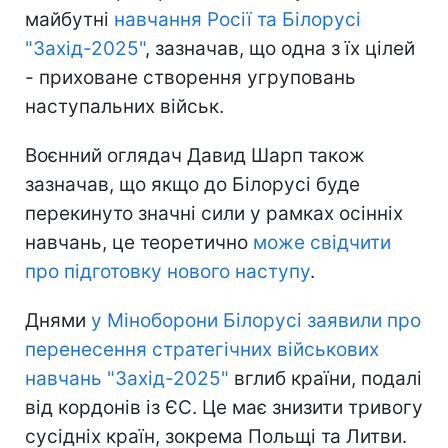
майбутні
навчання Росії та Білорусі
"Захід-2025"
, зазначав, що одна з їх цілей
- приховане створення угруповань
наступальних військ.
Воєнний оглядач Давид Шарп також
зазначав, що якщо до Білорусі буде
перекинуто значні сили у рамках осінніх
навчань, це теоретично
може свідчити
про підготовку нового наступу
.
Днями
у Міноборони Білорусі заявили про
перенесення стратегічних військових
навчань "Захід-2025"
вглиб країни, подалі
від кордонів із ЄС. Це має знизити тривогу
сусідніх країн, зокрема Польщі та Литви.