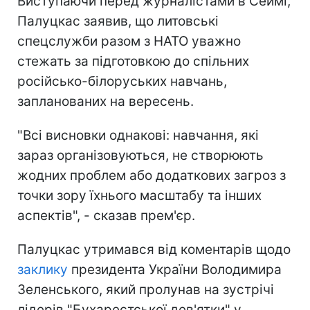
Виступаючи перед журналістами в Сеймі,
Палуцкас заявив, що литовські
спецслужби разом з НАТО уважно
стежать за підготовкою до спільних
російсько-білоруських навчань,
запланованих на вересень.
"Всі висновки однакові: навчання, які
зараз організовуються, не створюють
жодних проблем або додаткових загроз з
точки зору їхнього масштабу та інших
аспектів", - сказав прем'єр.
Палуцкас утримався від коментарів щодо
заклику
президента України Володимира
Зеленського, який пролунав на зустрічі
лідерів "Бухарестської дев'ятки" у