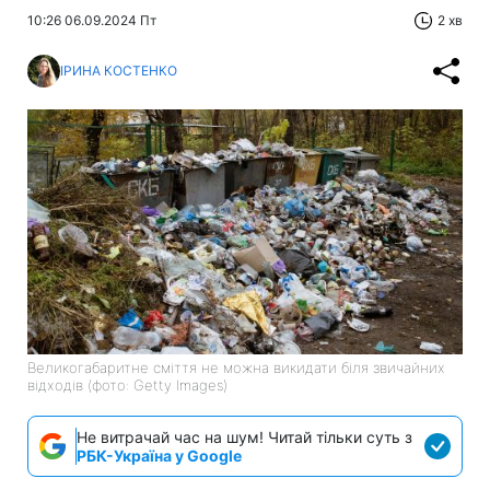
10:26 06.09.2024 Пт
2 хв
ІРИНА КОСТЕНКО
Великогабаритне сміття не можна викидати біля звичайних
відходів (фото: Getty Images)
Не витрачай час на шум! Читай тільки суть з
РБК-Україна у Google