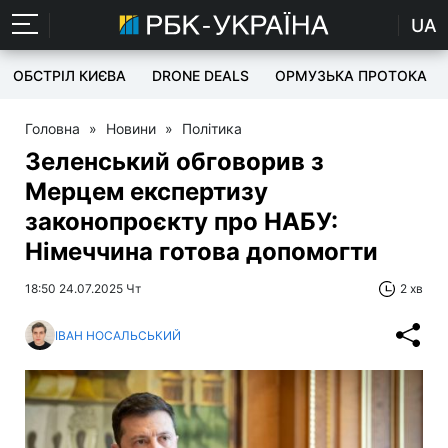
UA
ОБСТРІЛ КИЄВА
DRONE DEALS
ОРМУЗЬКА ПРОТОКА
Головна
»
Новини
»
Політика
Зеленський обговорив з
Мерцем експертизу
законопроєкту про НАБУ:
Німеччина готова допомогти
18:50 24.07.2025 Чт
2 хв
ІВАН НОСАЛЬСЬКИЙ