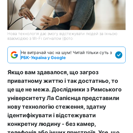
Нова технологія дає змогу відстежувати людей за їхньою
взаємодією з Wi-Fi сигналом (фото:
Не витрачай час на шум! Читай тільки суть з
РБК-Україна у Google
Якщо вам здавалося, що загроз
приватному життю і так достатньо, то
це ще не межа. Дослідники з Римського
університету Ла Сапієнца представили
нову технологію стеження, здатну
ідентифікувати і відстежувати
конкретну людину - без камер,
телефонів або інших пристроїв. Усе, що