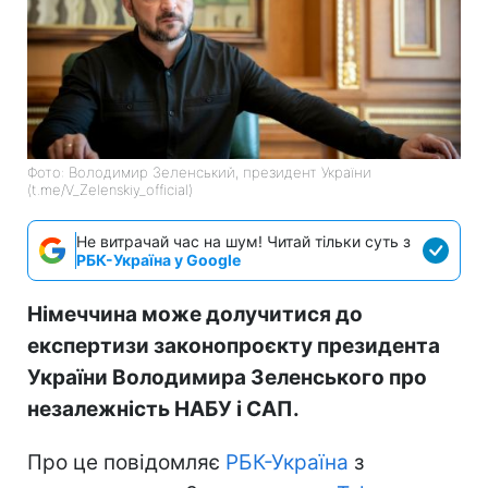
Фото: Володимир Зеленський, президент України
(t.me/V_Zelenskiy_official)
Не витрачай час на шум! Читай тільки суть з
РБК-Україна у Google
Німеччина може долучитися до
експертизи законопроєкту президента
України Володимира Зеленського про
незалежність НАБУ і САП.
Про це повідомляє
РБК-Україна
з