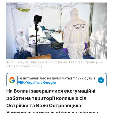
Фото: Ексгумаційні роботи у Острівках та Волі Островецькій
(https://x.com/ipngovpl)
Не витрачай час на шум! Читай тільки суть з
РБК-Україна у Google
На Волині завершилися ексгумаційні
роботи на території колишніх сіл
Острівки та Воля Островецька.
Українські та польські фахівці підняли