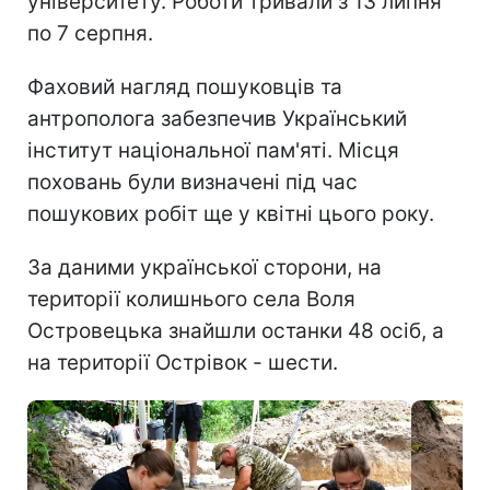
університету. Роботи тривали з 13 липня
по 7 серпня.
Фаховий нагляд пошуковців та
антрополога забезпечив Український
інститут національної пам'яті. Місця
поховань були визначені під час
пошукових робіт ще у квітні цього року.
За даними української сторони, на
території колишнього села Воля
Островецька знайшли останки 48 осіб, а
на території Острівок - шести.