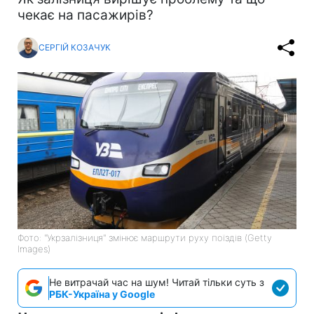
чекає на пасажирів?
СЕРГІЙ КОЗАЧУК
Фото: "Укрзалізниця" змінює маршрути руху поїздів (Getty
Images)
Не витрачай час на шум! Читай тільки суть з
РБК-Україна у Google