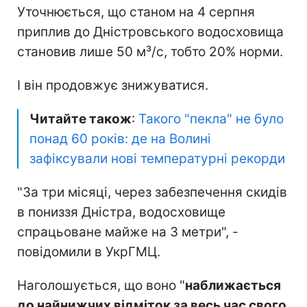
Уточнюється, що станом на 4 серпня
приплив до Дністровського водосховища
становив лише 50 м³/с, тобто 20% норми.
І він продовжує знижуватися.
Читайте також
:
Такого "пекла" не було
понад 60 років: де на Волині
зафіксували нові температурні рекорди
"За три місяці, через забезпечення скидів
в пониззя Дністра, водосховище
спрацьоване майже на 3 метри", -
повідомили в УкрГМЦ.
Наголошується, що воно "
наближається
до найнижчих відміток за весь час свого