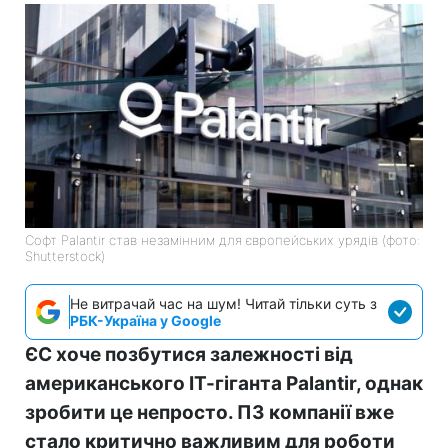
Софт Palantir став незамінним для європейських урядів (фото:
Shutterstock)
Не витрачай час на шум! Читай тільки суть з
РБК-Україна у Google
ЄС хоче позбутися залежності від
американського ІТ-гіганта Palantir, однак
зробити це непросто. ПЗ компанії вже
стало критично важливим для роботи