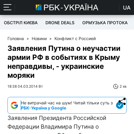
UA
ОБСТРІЛ КИЄВА
DRONE DEALS
ОРМУЗЬКА ПРОТОКА
Головна
»
Новини
»
Конфликт с Россией
Заявления Путина о неучастии
армии РФ в событиях в Крыму
неправдивы, - украинские
моряки
18:38 04.03.2014 Вт
2 хв
Не витрачай час на шум! Читай тільки суть з
РБК-Україна у Google
Заявления Президента Российской
Федерации Владимира Путина о