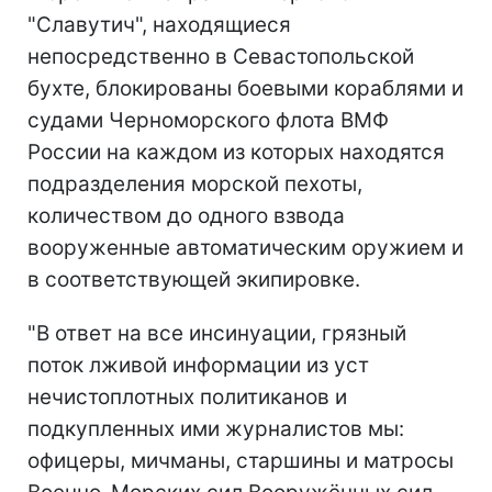
"Славутич", находящиеся
непосредственно в Севастопольской
бухте, блокированы боевыми кораблями и
судами Черноморского флота ВМФ
России на каждом из которых находятся
подразделения морской пехоты,
количеством до одного взвода
вооруженные автоматическим оружием и
в соответствующей экипировке.
"В ответ на все инсинуации, грязный
поток лживой информации из уст
нечистоплотных политиканов и
подкупленных ими журналистов мы:
офицеры, мичманы, старшины и матросы