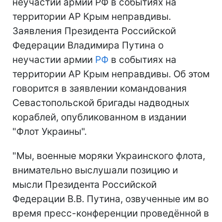
неучастии армии РФ в событиях на
территории АР Крым неправдивы.
Заявления Президента Российской
Федерации Владимира Путина о
неучастии армии
РФ
в событиях на
территории АР Крым неправдивы. Об этом
говорится в заявлении командования
Севастопольской бригады надводных
кораблей, опубликованном в издании
"Флот Украины".
"Мы, военные моряки Украинского флота,
внимательно выслушали позицию и
мысли Президента Российской
Федерации В.В. Путина, озвученные им во
время пресс-конференции проведённой в