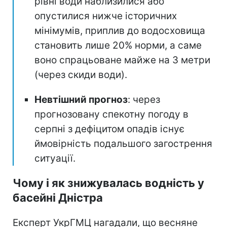
рівні води наблизилися або
опустилися нижче історичних
мінімумів, приплив до водосховища
становить лише 20% норми, а саме
воно спрацьоване майже на 3 метри
(через скиди води).
Невтішний прогноз
: через
прогнозовану спекотну погоду в
серпні з дефіцитом опадів існує
ймовірність подальшого загострення
ситуації.
Чому і як знижувалась водність у
басейні Дністра
Експерт УкрГМЦ нагадали, що весняне