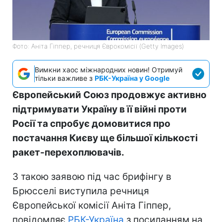
Фото: Аніта Гіппер, речниця Єврокомісії (Getty Images)
Вимкни хаос міжнародних новин! Отримуй
тільки важливе з
РБК-Україна у Google
Європейський Союз продовжує активно
підтримувати Україну в її війні проти
Росії та спробує домовитися про
постачання Києву ще більшої кількості
ракет-перехоплювачів.
З такою заявою під час брифінгу в
Брюсселі виступила речниця
Європейської комісії Аніта Гіппер,
повідомляє
РБК-Україна
з посиланням на