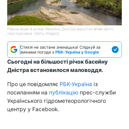
Рівень води в річках басейну Дністра відчутно впав (фото
ілюстративне: Getty Images)
Стихія не застане зненацька! Слідкуй за
змінами погоди з
РБК-Україна у Google
Сьогодні на більшості річок басейну
Дністра встановилося маловоддя.
Про це повідомляє
РБК-Україна
із
посиланням на
публікацію
прес-служби
Українського гідрометеорологічного
центру у Facebook.