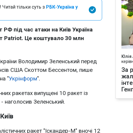
 Читай тільки суть з
РБК-Україна у
 РФ під час атаки на Київ Україна
 Patriot. Це коштувало 30 млн
Юлія
України Володимир Зеленський перед
керів
За р
ансів США Скоттом Бессентом, пише
жал
на "
Укрінформ
".
інт
Ген
чних ракетах випущені 10 ракет із
, - наголосив Зеленський.
 Київ
лістичних ракет "Іскандер-М" вночі 12