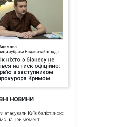
 Акимова
ниця рубрики Надзвичайні події
ік ніхто з бізнесу не
івся на тиск офіційно:
ерв'ю з заступником
прокурора Кримом
ВНІ НОВИНИ
и атакували Київ балістикою:
омо на цей момент