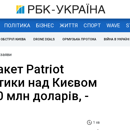
ПОЛІТИКА
БІЗНЕС
ЖИТТЯ
СПОРТ
WAVE
S
ОБСТРІЛ КИЄВА
DRONE DEALS
ОРМУЗЬКА ПРОТОКА
ВІЙНА В УКРАЇНІ
 заяви
кет Patriot
стики над Києвом
 млн доларів, -
1 хв