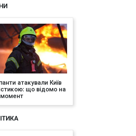
НИ
панти атакували Київ
істикою: що відомо на
 момент
ІТИКА