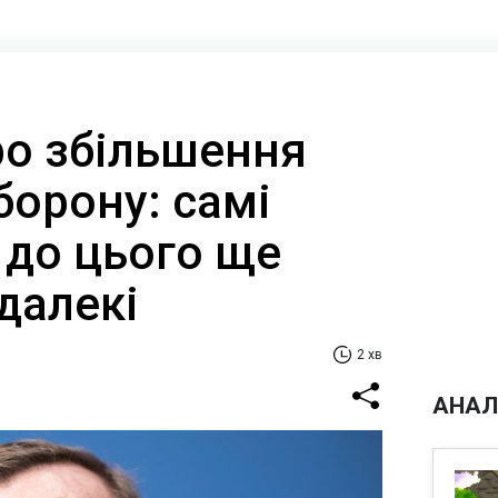
ро збільшення
борону: самі
 до цього ще
далекі
2 хв
АНАЛ