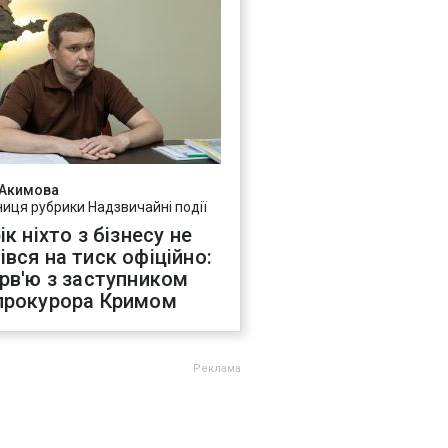
 Акимова
ниця рубрики Надзвичайні події
ік ніхто з бізнесу не
івся на тиск офіційно:
ерв'ю з заступником
прокурора Кримом