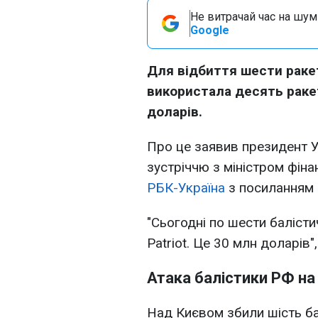
Не витрачай час на шум!
Google
Для відбиття шести ракет
використала десять ракет
доларів.
Про це заявив президент 
зустріччю з міністром фін
РБК-Україна
з посиланням 
"Сьогодні по шести балісти
Patriot. Це 30 млн доларів"
Атака балістики РФ на
Над Києвом збили шість ба