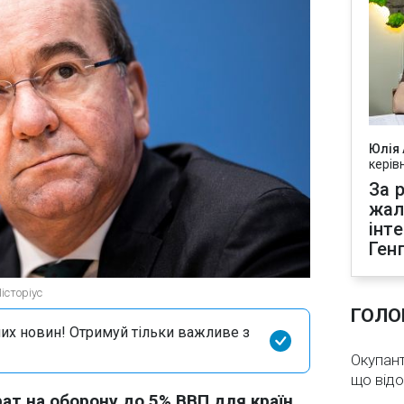
Юлія
керів
За р
жал
інт
Ген
історіус
ГОЛО
их новин! Отримуй тільки важливе з
Окупант
що від
ат на оборону до 5% ВВП для країн