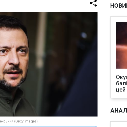
НОВИ
Оку
бал
цей
АНАЛ
нський (Getty Images)