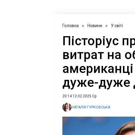
Головна
»
Новини
»
У світі
Пісторіус п
витрат на о
американці
дуже-дуже 
20:14 12.02.2025 Ср
НАТАЛІЯ ГУРКОВСЬКА