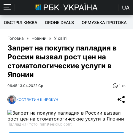
UA
ОБСТРІЛ КИЄВА
DRONE DEALS
ОРМУЗЬКА ПРОТОКА
Головна
»
Новини
»
У світі
Запрет на покупку палладия в
России вызвал рост цен на
стоматологические услуги в
Японии
06:45 13.04.2022 Ср
1 хв
КОСТЯНТИН ШИРОКУН
Палладий (Фото: mmsteelclub.com)