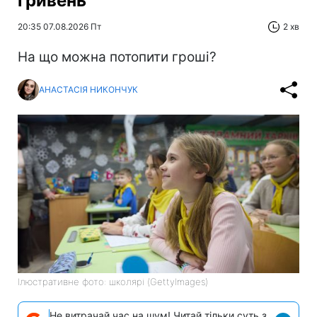
гривень
20:35 07.08.2026 Пт
2 хв
На що можна потопити гроші?
АНАСТАСІЯ НИКОНЧУК
Ілюстративне фото: школярі (GettyImages)
Не витрачай час на шум! Читай тільки суть з