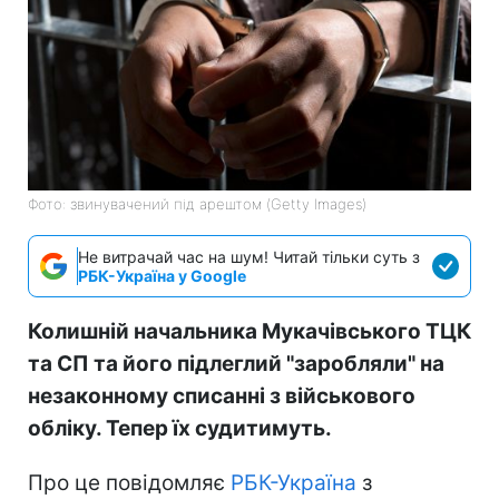
Фото: звинувачений під арештом (Getty Images)
Не витрачай час на шум! Читай тільки суть з
РБК-Україна у Google
Колишній начальника Мукачівського ТЦК
та СП та його підлеглий "заробляли" на
незаконному списанні з військового
обліку. Тепер їх судитимуть.
Про це повідомляє
РБК-Україна
з