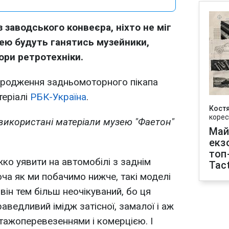
 заводського конвеєра, ніхто не міг
нею будуть ганятись музейники,
ори ретротехніки.
народження задньомоторного пікапа
теріалі
РБК-Україна
.
Кост
корес
 використані матеріали музею "Фаетон"
Май
екз
топ
жко уявити на автомобілі з заднім
Tact
ча як ми побачимо нижче, такі моделі
 він тем більш неочікуваний, бо ця
ведливий імідж затісної, замалої і аж
нтажоперевезеннями і комерцією. І