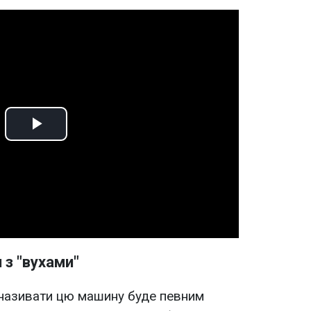
Play
Video
п з "вухами"
 називати цю машину буде певним