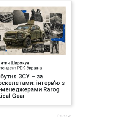
янтин Широкун
пондент РБК-Україна
бутнє ЗСУ – за
оскелетами: інтерв'ю з
-менеджерами Rarog
ical Gear