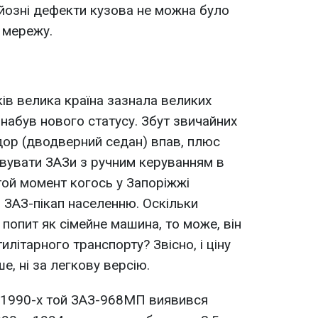
йозні дефекти кузова не можна було
 мережу.
ків велика країна зазнала великих
 набув нового статусу. Збут звичайних
дор (дводверний седан) впав, плюс
вувати ЗАЗи з ручним керуванням в
 той момент когось у Запоріжжі
 ЗАЗ-пікап населенню. Оскільки
попит як сімейне машина, то може, він
літарного транспорту? Звісно, і ціну
е, ні за легкову версію.
х 1990-х той ЗАЗ-968МП виявився