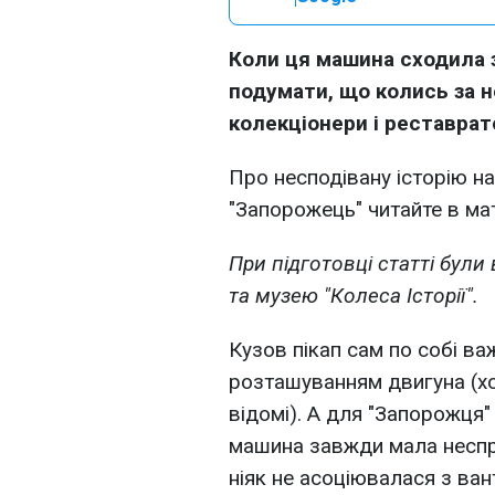
Коли ця машина сходила з
подумати, що колись за 
колекціонери і реставрат
Про несподівану історію 
"Запорожець" читайте в ма
При підготовці статті були
та музею "Колеса Історії"
.
Кузов пікап сам по собі ва
розташуванням двигуна (хо
відомі). А для "Запорожця"
машина завжди мала неспра
ніяк не асоціювалася з ва