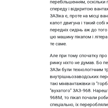
перебільшенням, оскільки п
спереду і відкритою ванта
ЗАЗіка є, проте на місці 
капот двигуна і такий собі
передніх сидінь аж до тог
цю машину пікапом і літера
те саме.
Але при тому спочатку про
ринку ніхто не думав. Бо п
ЗАЗи були технологічним т
внутрішньозаводських пере
такі мінівантажівки із "гор
"вухатого" ЗАЗ-968. Нареш
968М, то пікап почали роби
спеціально, їх переробляли