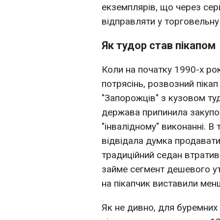
екземплярів, що через сер
відправляти у торговельну
Як тудор став пікапом
Коли на початку 1990-х ро
потрясінь, розвозний пікап
"Запорожців" з кузовом ту
держава припинила закупо
"інвалідному" виконанні. В
відвідала думка продавати
традиційний седан втратив 
займе сегмент дешевого ути
на пікапчик виставили менш
Як не дивно, для буремни