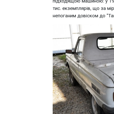
підходящою машиною: у 19
тис. екземплярів, що за мі
непоганим довіском до "Тавр