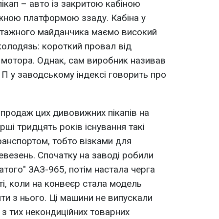
ікап – авто із закритою кабіною
жною платформою ззаду. Кабіна у
вантажного майданчика маємо високий
 колодязь: короткий провал від
о мотора. Однак, сам виробник називав
 П у заводському індексі говорить про
 продаж цих дивовижних пікапів на
ерші тридцять років існування такі
ранспортом, тобто візками для
везень. Спочатку на заводі робили
батого" ЗАЗ-965, потім настала черга
ті, коли на конвеєр стала модель
ти з нього. Ці машини не випускали
 з тих некондиційних товарних