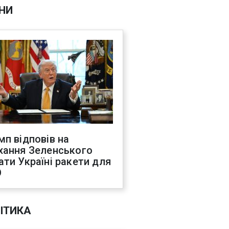
НИ
мп відповів на
хання Зеленського
ати Україні ракети для
О
ІТИКА