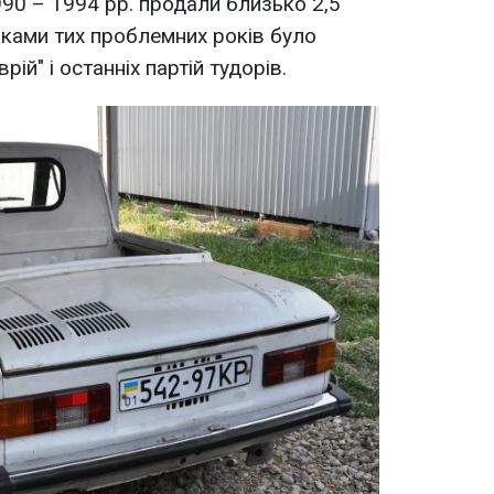
90 – 1994 рр. продали близько 2,5
рками тих проблемних років було
ій" і останніх партій тудорів.