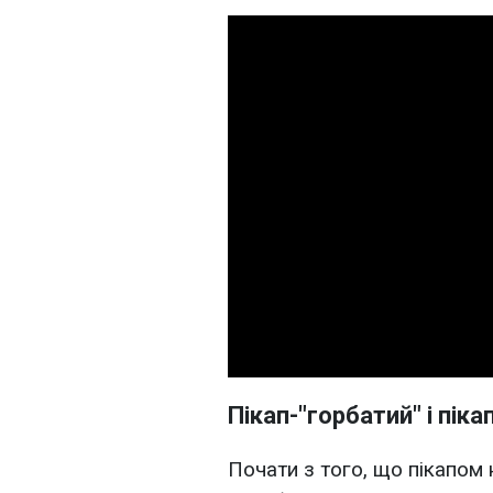
Пікап-"горбатий" і піка
Почати з того, що пікапом