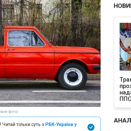
НОВИ
Тра
про
над
ПП
івне фото)
АНАЛ
 Читай тільки суть з
РБК-Україна у