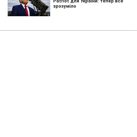
Головна
»
Бізнес
»
Tech
Потужніша Xbox програє PS5?
Розробники пояснили головний
парадокс
14:13 08.08.2026 Сб
2 хв
Чому так відбувається?
ОЛЬГА ЗАВАДА