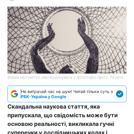
Фізика непомітно еволюціонувала у філософію (фото: Pexels)
Не витрачай час на шум! Читай тільки суть з
РБК-Україна у Google
Скандальна наукова стаття, яка
припускала, що свідомість може бути
основою реальності, викликала гучні
суперечки у дослідницьких колах і