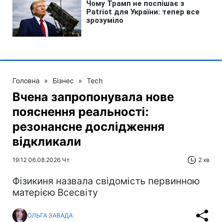
Головна
»
Бізнес
»
Tech
Вчена запропонувала нове
пояснення реальності:
резонансне дослідження
відкликали
19:12 06.08.2026 Чт
2 хв
Фізикиня назвала свідомість первинною
матерією Всесвіту
ОЛЬГА ЗАВАДА