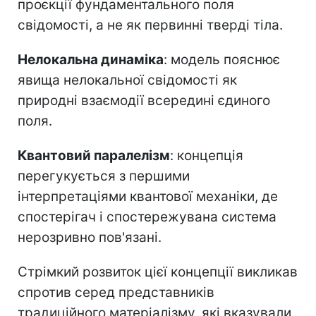
проєкції фундаментального поля
свідомості, а не як первинні тверді тіла.
Нелокальна динаміка
: модель пояснює
явища нелокальної свідомості як
природні взаємодії всередині єдиного
поля.
Квантовий паралелізм
: концепція
перегукується з першими
інтерпретаціями квантової механіки, де
спостерігач і спостережувана система
нерозривно пов'язані.
Стрімкий розвиток цієї концепції викликав
спротив серед представників
традиційного матеріалізму, які вказували