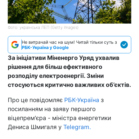
Фото: українська ЛЕП (Getty Images)
Не витрачай час на шум! Читай тільки суть з
РБК-Україна у Google
За ініціативи Міненерго Уряд ухвалив
рішення для більш ефективного
розподілу електроенергії. Зміни
стосуються критично важливих об’єктів.
Про це повідомляє
РБК-Україна
з
посиланням на заяву першого
віцепрем'єра - міністра енергетики
Дениса Шмигаля у
Telegram.