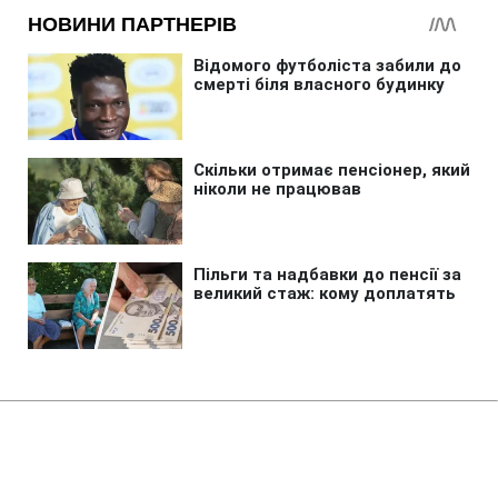
Головна
»
Бізнес
»
Tech
Потужніша Xbox програє PS5?