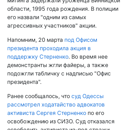
митинга задержали уроженца Винницкой
области, 1995 года рождения. В полиции
его назвали "одним из самых
агрессивных участников" акции.
Напомним, 20 марта
под Офисом
президента проходила акция в
поддержку Стерненко
. Во время нее
демонстранты жгли файеры, а также
подожгли табличку с надписью "Офис
президента".
Ранее сообщалось, что
суд Одессы
рассмотрел ходатайство адвокатов
активиста Сергея Стерненко
по его
освобождению из СИЗО. Суд отказался
освободить активиста из-под стражи.