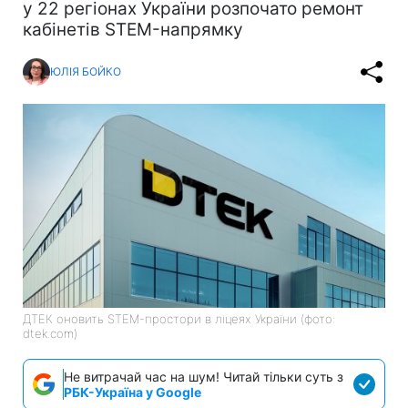
у 22 регіонах України розпочато ремонт
кабінетів STEM-напрямку
ЮЛІЯ БОЙКО
ДТЕК оновить STEM-простори в ліцеях України (фото:
dtek.com)
Не витрачай час на шум! Читай тільки суть з
РБК-Україна у Google