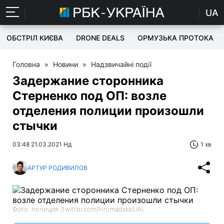
UA
ОБСТРІЛ КИЄВА
DRONE DEALS
ОРМУЗЬКА ПРОТОКА
Головна
»
Новини
»
Надзвичайні події
Задержание сторонника
Стерненко под ОП: возле
отделения полиции произошли
стычки
03:48 21.03.2021 Нд
1 хв
АРТУР РОДИВИЛОВ
Фото: полиция (twitter.com/HromadskeUA)