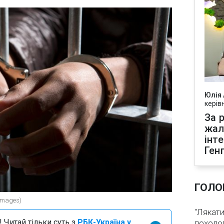
Юлія
керів
За р
жал
інт
Ген
ГОЛО
Images)
"Лякати
 Читай тільки суть з
РБК-Україна у
похолод