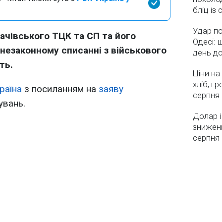
бліц із
Удар по
ачівського ТЦК та СП та його
Одесі: 
 незаконному списанні з військового
день д
ть.
Ціни на
хліб, г
раїна
з посиланням на
заяву
серпня
увань.
Долар і
зниженн
серпня 