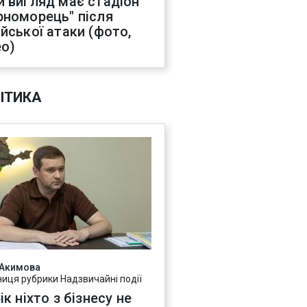
й вигляд має стадіон
рноморець" після
ійської атаки (фото,
ео)
ІТИКА
 Акимова
ниця рубрики Надзвичайні події
ік ніхто з бізнесу не