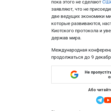
пока этого не сделают
СШ
заявляют, что не присоед
две ведущих экономики мир
которые развиваются, нас
Киотского протокола и ув
держав мира.
Международная конференц
продолжаться до 9 декабр
Не пропустіт
о
Або читайте