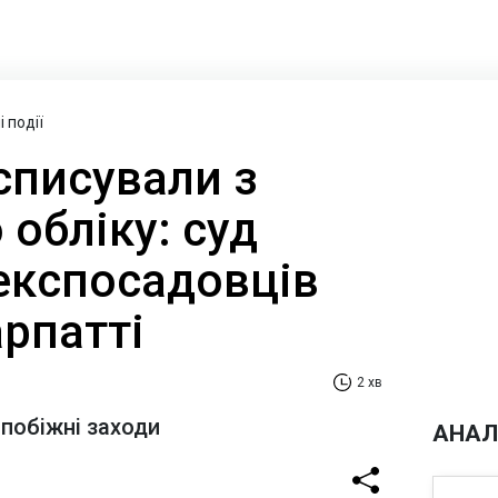
 події
списували з
 обліку: суд
експосадовців
рпатті
2 хв
апобіжні заходи
АНАЛ