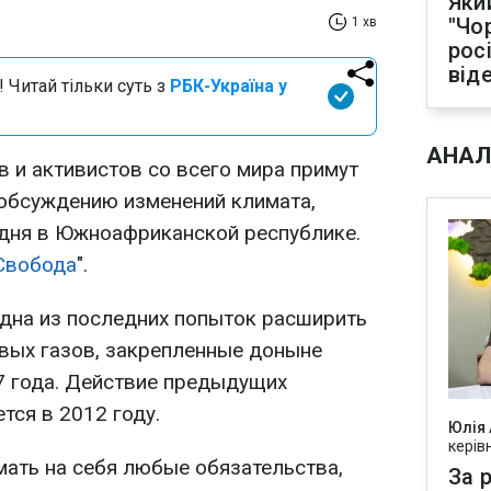
Яки
"Чо
1 хв
рос
від
 Читай тільки суть з
РБК-Україна у
АНАЛ
 и активистов со всего мира примут
 обсуждению изменений климата,
дня в Южноафриканской республике.
Свобода
".
одна из последних попыток расширить
вых газов, закрепленные доныне
7 года. Действие предыдущих
тся в 2012 году.
Юлія
керів
мать на себя любые обязательства,
За р