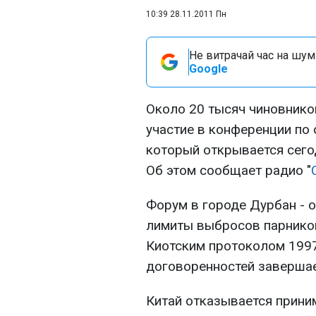
10:39 28.11.2011 Пн
Не витрачай час на шум!
Google
Около 20 тысяч чиновников
участие в конференции по
который открывается сего
Об этом сообщает радио "
Форум в городе Дурбан - 
лимиты выбросов парнико
Киотским протоколом 199
договоренностей завершае
Китай отказывается прини