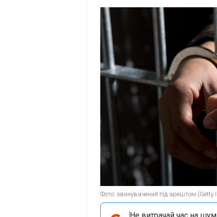
Фото: звинувачений під арештом (Getty 
Не витрачай час на шум!