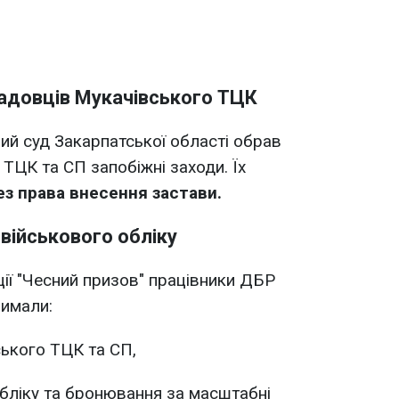
адовців Мукачівського ТЦК
й суд Закарпатської області обрав
ТЦК та СП запобіжні заходи. Їх
ез права внесення застави.
 військового обліку
ції "Чесний призов" працівники ДБР
римали:
ького ТЦК та СП,
обліку та бронювання за масштабні