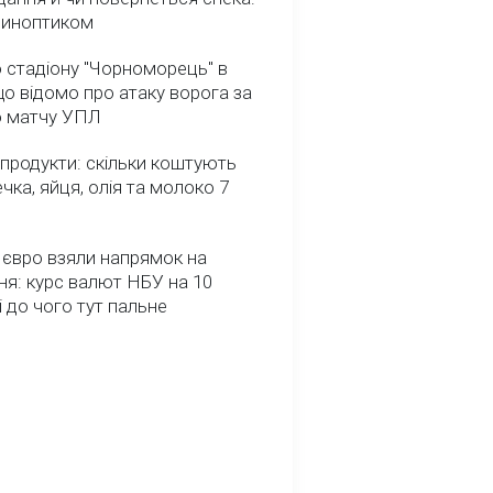
 синоптиком
 стадіону "Чорноморець" в
що відомо про атаку ворога за
о матчу УПЛ
 продукти: скільки коштують
речка, яйця, олія та молоко 7
 євро взяли напрямок на
я: курс валют НБУ на 10
і до чого тут пальне