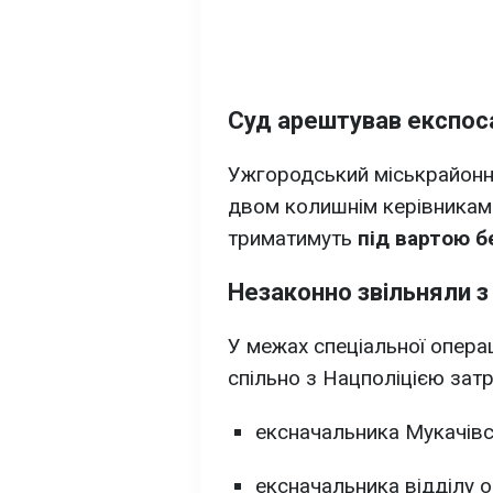
Суд арештував експос
Ужгородський міськрайонни
двом колишнім керівникам 
триматимуть
під вартою б
Незаконно звільняли з
У межах спеціальної опера
спільно з Нацполіцією зат
ексначальника Мукачівс
ексначальника відділу 