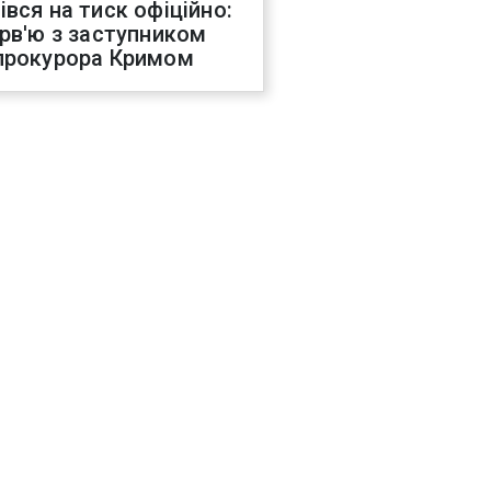
івся на тиск офіційно:
ерв'ю з заступником
прокурора Кримом