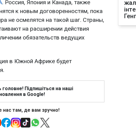
А
. Россия, Япония и Канада, также
жал
інт
инятся к новым договоренностям, пока
Ген
а не осмелятся на такой шаг. Страны,
таивают на расширении действия
еличении обязательств ведущих
ия в Южной Африке будет
я.
ь головне! Підпишіться на наші
новлення в Google!
 нас там, де вам зручно!