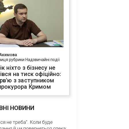
 Акимова
ниця рубрики Надзвичайні події
ік ніхто з бізнесу не
івся на тиск офіційно:
ерв'ю з заступником
прокурора Кримом
ВНІ НОВИНИ
ся не треба". Коли буде
ання й чи повернеться спека: