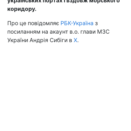
українських портах і вздовж морського
коридору.
Про це повідомляє
РБК-Україна
з
посиланням на акаунт в.о. глави МЗС
України Андрія Сибіги в
Х
.