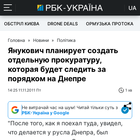
UA
ОБСТРІЛ КИЄВА
DRONE DEALS
ОРМУЗЬКА ПРОТОКА
Головна
»
Новини
»
Політика
Янукович планирует создать
отдельную прокуратуру,
которая будет следить за
порядком на Днепре
14:25 11.11.2011 Пт
1 хв
Не витрачай час на шум! Читай тільки суть з
РБК-Україна у Google
"После того, как я поехал туда, увидел,
что делается у русла Днепра, был