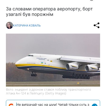
За словами оператора аеропорту, борт
узагалі був порожнім
КАТЕРИНА КОВАЛЬ
Фото: інцидент з дроном стався поблизу транспортного
літака Ан-124 в Лейпцигу (Getty Images)
Не витрачай час на шум! Читай тільки суть з