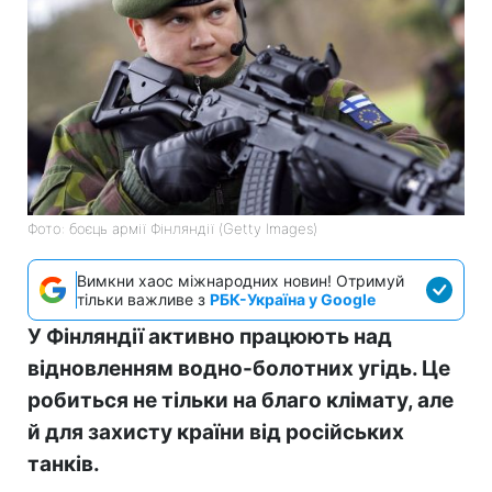
Фото: боєць армії Фінляндії (Getty Images)
Вимкни хаос міжнародних новин! Отримуй
тільки важливе з
РБК-Україна у Google
У Фінляндії активно працюють над
відновленням водно-болотних угідь. Це
робиться не тільки на благо клімату, але
й для захисту країни від російських
танків.