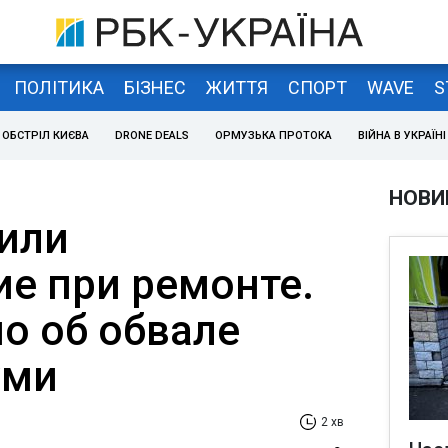
ПОЛІТИКА
БІЗНЕС
ЖИТТЯ
СПОРТ
WAVE
S
ОБСТРІЛ КИЄВА
DRONE DEALS
ОРМУЗЬКА ПРОТОКА
ВІЙНА В УКРАЇНІ
НОВИ
 или
е при ремонте.
о об обвале
уми
2 хв