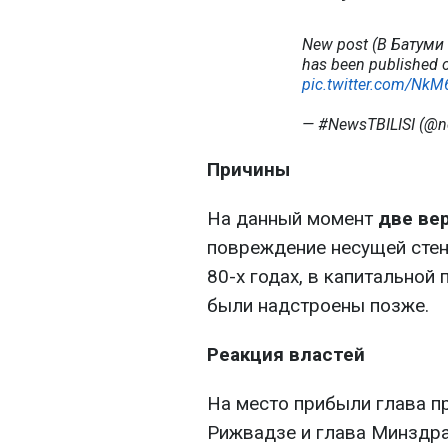
New post (В Батуми
has been published o
pic.twitter.com/Nk
— #NewsTBILISI (@ne
Причины
На данный момент
две ве
повреждение несущей стен
80-х годах, в капитальной 
были надстроены позже.
Реакция властей
На место прибыли глава п
Рижвадзе и глава Минздр