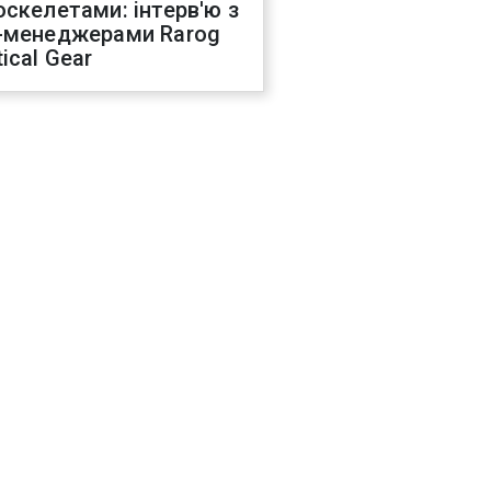
оскелетами: інтерв'ю з
-менеджерами Rarog
ical Gear