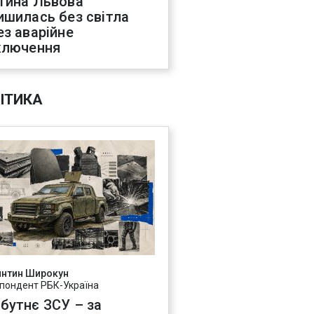
тина Львова
ишилась без світла
ез аварійне
ключення
ІТИКА
янтин Широкун
пондент РБК-Україна
бутнє ЗСУ – за