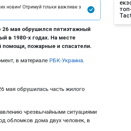
екз
их новин! Отримуй тільки важливе з
топ
Tact
е 26 мая обрушился пятиэтажный
й в 1980-х годах. На месте
 помощи, пожарные и спасатели.
омент, в материале
РБК-Украина
.
 26 мая обрушилась часть жилого
равлению чрезвычайными ситуациями
од обломков дома двух человек, в