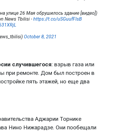
 на улице 26 Мая обрушилось здание [видео])
n News Tbilisi -
https://t.co/uSGuufFlsB
M631XRjL
ws_tbilisi)
October 8, 2021
рсии случившегося
: взрыв газа или
ы при ремонте. Дом был построен в
постройке пять этажей, но еще два
равительства Аджарии Торнике
ава Нино Нижарадзе. Они пообещали