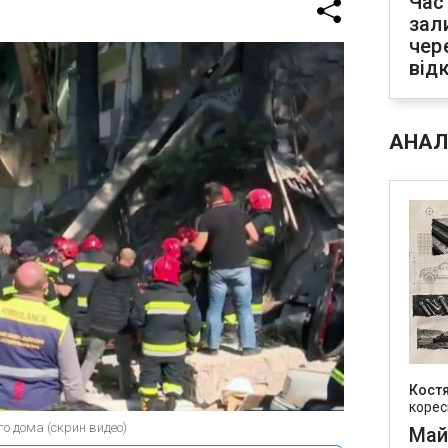
Час
зал
чер
від
АНАЛ
Кост
корес
о дома (скрин видео)
Май