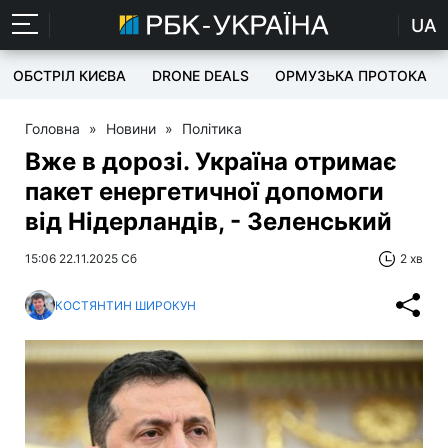
UA
ОБСТРІЛ КИЄВА
DRONE DEALS
ОРМУЗЬКА ПРОТОКА
Головна
»
Новини
»
Політика
Вже в дорозі. Україна отримає
пакет енергетичної допомоги
від Нідерландів, - Зеленський
15:06 22.11.2025 Сб
2 хв
КОСТЯНТИН ШИРОКУН