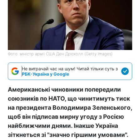
Фото: міністр армії США Ден Дрісколл (Getty Images)
Не витрачай час на шум! Читай тільки суть з
РБК-Україна у Google
Американські чиновники попередили
союзників по НАТО, що чинитимуть тиск
на президента Володимира Зеленського,
щоб він підписав мирну угоду з Росією
найближчими днями. Інакше Україна
зіткнеться зі "значно гіршими умовами".