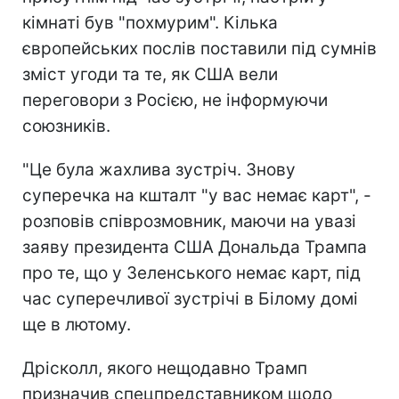
кімнаті був "похмурим". Кілька
європейських послів поставили під сумнів
зміст угоди та те, як США вели
переговори з Росією, не інформуючи
союзників.
"Це була жахлива зустріч. Знову
суперечка на кшталт "у вас немає карт", -
розповів співрозмовник, маючи на увазі
заяву президента США Дональда Трампа
про те, що у Зеленського немає карт, під
час суперечливої ​​зустрічі в Білому домі
ще в лютому.
Дрісколл, якого нещодавно Трамп
призначив спецпредставником щодо