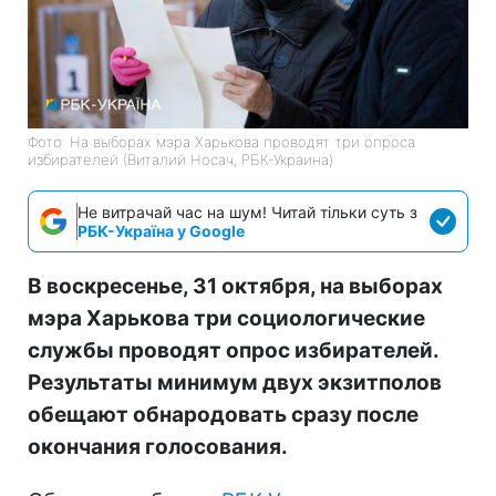
Фото: На выборах мэра Харькова проводят три опроса
избирателей (Виталий Носач, РБК-Украина)
Не витрачай час на шум! Читай тільки суть з
РБК-Україна у Google
В воскресенье, 31 октября, на выборах
мэра Харькова три социологические
службы проводят опрос избирателей.
Результаты минимум двух экзитполов
обещают обнародовать сразу после
окончания голосования.