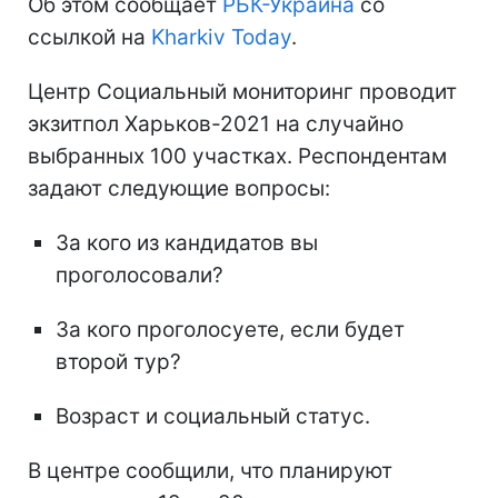
Об этом сообщает
РБК-Украина
со
ссылкой на
Kharkiv Today
.
Центр Социальный мониторинг проводит
экзитпол Харьков-2021 на случайно
выбранных 100 участках. Респондентам
задают следующие вопросы:
За кого из кандидатов вы
проголосовали?
За кого проголосуете, если будет
второй тур?
Возраст и социальный статус.
В центре сообщили, что планируют