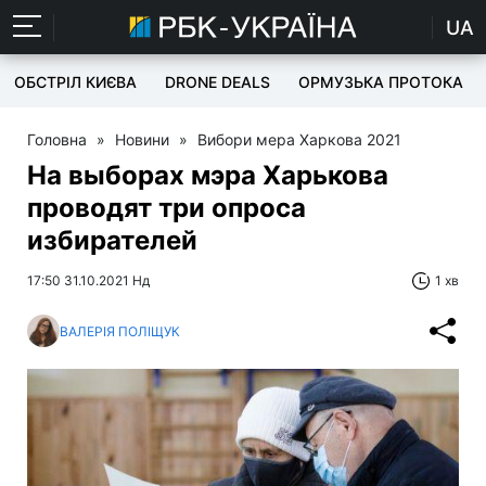
UA
ОБСТРІЛ КИЄВА
DRONE DEALS
ОРМУЗЬКА ПРОТОКА
Головна
»
Новини
»
Вибори мера Харкова 2021
На выборах мэра Харькова
проводят три опроса
избирателей
17:50 31.10.2021 Нд
1 хв
ВАЛЕРІЯ ПОЛІЩУК