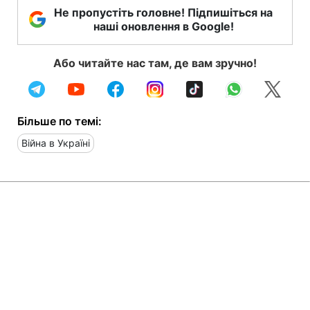
Не пропустіть головне! Підпишіться на
наші оновлення в Google!
Або читайте нас там, де вам зручно!
Більше по темі:
Війна в Україні
Головна
»
Новини
»
У світі
Найбільші банки РФ потерпають
від ударів по Wildberries, - СЗР
04:47 07.08.2026 Пт
3 хв
Наскільки в ключових банках РФ зросла