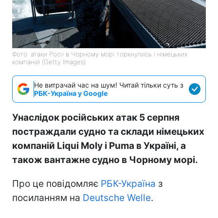
Фото: атаки Росії в Чорному морі торкнулись і німецьких
компаній (Getty Images)
Не витрачай час на шум! Читай тільки суть з
РБК-Україна у Google
Унаслідок російських атак 5 серпня
постраждали судно та склади німецьких
компаній Liqui Moly і Puma в Україні, а
також вантажне судно в Чорному морі.
Про це повідомляє
РБК-Україна
з
посиланням на
Deutsche Welle
.