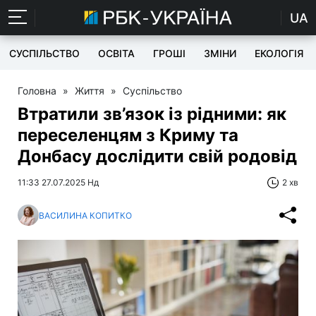
UA
СУСПІЛЬСТВО
ОСВІТА
ГРОШІ
ЗМІНИ
ЕКОЛОГІЯ
Головна
»
Життя
»
Суспільство
Втратили зв’язок із рідними: як
переселенцям з Криму та
Донбасу дослідити свій родовід
11:33 27.07.2025 Нд
2 хв
ВАСИЛИНА КОПИТКО