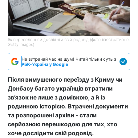
Як переселенцям дослідити свій родовід (фото ілюстративне:
Getty Images)
Не витрачай час на шум! Читай тільки суть з
РБК-Україна у Google
Після вимушеного переїзду з Криму чи
Донбасу багато українців втратили
зв’язок не лише з домівкою, а й із
родинною історією. Втрачені документи
та розпорошені архіви - стали
серйозною перешкодою для тих, хто
хоче дослідити свій родовід.