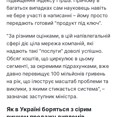
підвищення індексу Гірша. Причому в
багатьох випадках сам науковець навіть
не бере участі в написанні – йому просто
передають готовий "продукт під ключ".
"За різними оцінками, в цій напівлегальній
сфері діє ціла мережа компаній, які
надають такі "послуги" доволі успішно.
Обсяг коштів, що циркулює в цьому
сегменті, за окремими підрахунками, вже
давно перевищує 100 мільйонів гривень
на рік, що ілюструє масштаб проблеми та
виклики, з якими стикається система", –
зазначає заступник міністра.
Як в Україні боряться з сірим
ринком продажу дипломів