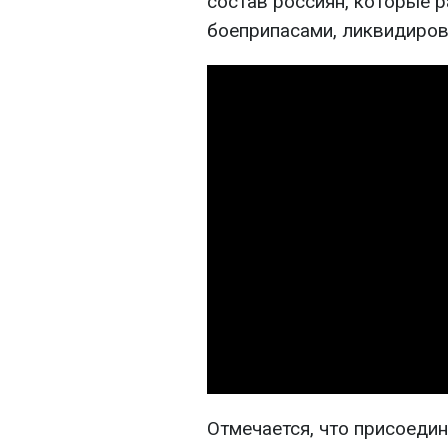
состав россиян, которые р
боеприпасами, ликвидирова
Отмечается, что присоеди