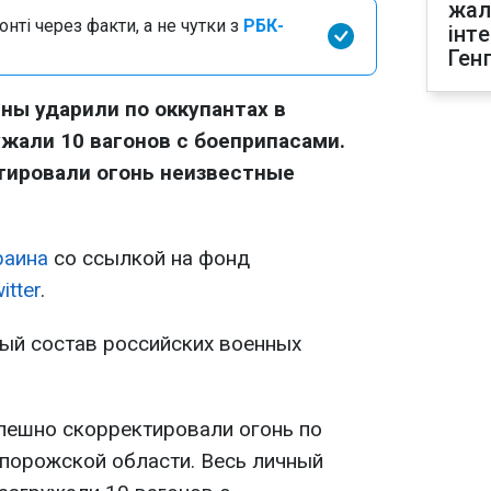
жал
нті через факти, а не чутки з
РБК-
інт
Ген
ы ударили по оккупантах в
ужали 10 вагонов с боеприпасами.
тировали огонь неизвестные
раина
со ссылкой на фонд
itter
.
ный состав российских военных
пешно скорректировали огонь по
апорожской области. Весь личный