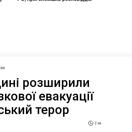
їні
ині розширили
зкової евакуації
ський терор
2 хв