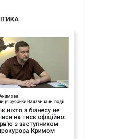
ІТИКА
 Акимова
ниця рубрики Надзвичайні події
ік ніхто з бізнесу не
івся на тиск офіційно:
ерв'ю з заступником
прокурора Кримом