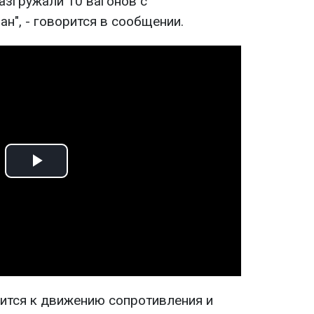
азгружали 10 вагонов с
н", - говорится в сообщении.
Play
Video
нится к движению сопротивления и