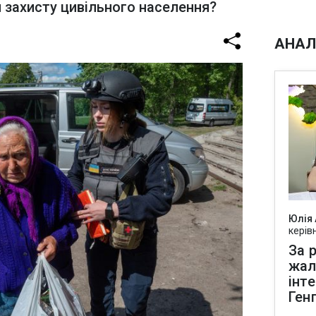
я захисту цивільного населення?
АНАЛ
Юлія
керів
За р
жал
інт
Ген