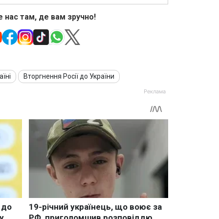
 нас там, де вам зручно!
аїні
Вторгнення Росії до України