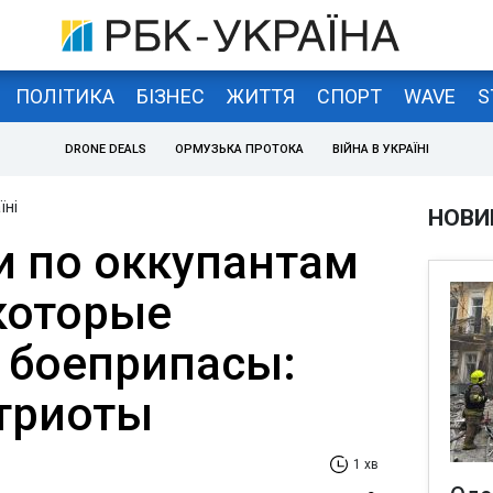
ПОЛІТИКА
БІЗНЕС
ЖИТТЯ
СПОРТ
WAVE
S
DRONE DEALS
ОРМУЗЬКА ПРОТОКА
ВІЙНА В УКРАЇНІ
їні
НОВИ
и по оккупантам
 которые
 боеприпасы:
триоты
1 хв