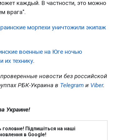
может каждый. В частности, это можно
м врага".
краинские морпехи уничтожили экипаж
инские военные на Юге ночью
и их технику
.
 проверенные новости без российской
руппах РБК-Украина в
Telegram
и
Viber
.
ва Украине!
ь головне! Підпишіться на наші
новлення в Google!