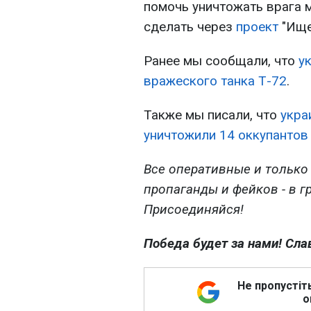
помочь уничтожать врага 
сделать через
проект
"Ище
Ранее мы сообщали, что
у
вражеского танка Т-72
.
Также мы писали, что
укра
уничтожили 14 оккупантов 
Все оперативные и только
пропаганды и фейков - в г
Присоединяйся!
Победа будет за нами! Сла
Не пропустіт
о