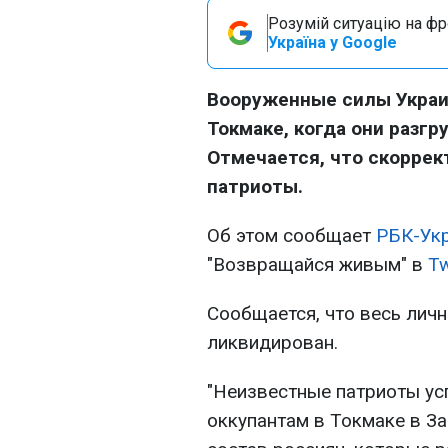
Розумій ситуацію на фро
Україна у Google
Вооруженные силы Украин
Токмаке, когда они разгр
Отмечается, что скоррек
патриоты.
Об этом сообщает
РБК-Ук
"Возвращайся живым" в
Tw
Сообщается, что весь лич
ликвидирован.
"Неизвестные патриоты ус
оккупантам в Токмаке в З