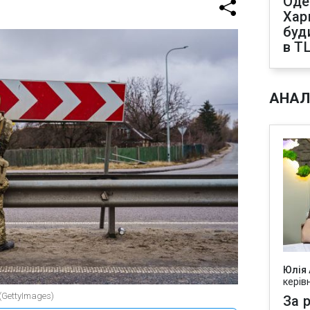
Оде
Харк
буд
в Т
АНАЛ
Юлія
керів
GettyImages)
За р