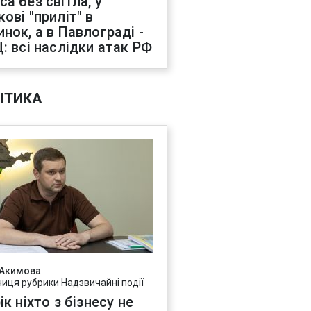
са без світла, у
ові "приліт" в
инок, а в Павлограді -
Ц: всі наслідки атак РФ
ІТИКА
 Акимова
ниця рубрики Надзвичайні події
ік ніхто з бізнесу не