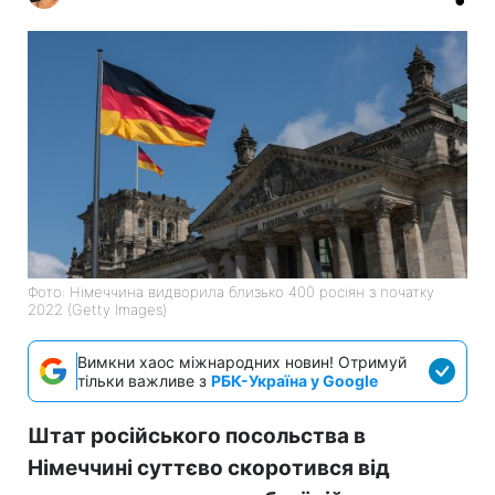
Фото: Німеччина видворила близько 400 росіян з початку
2022 (Getty Images)
Вимкни хаос міжнародних новин! Отримуй
тільки важливе з
РБК-Україна у Google
Штат російського посольства в
Німеччині суттєво скоротився від