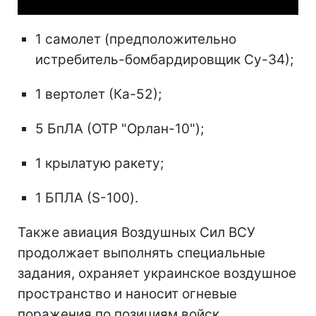
1 самолет (предположительно
истребитель-бомбардировщик Су-34);
1 вертолет (Ка-52);
5 БпЛА (ОТР "Орлан-10");
1 крылатую ракету;
1 БПЛА (S-100).
Также авиация Воздушных Сил ВСУ
продолжает выполнять специальные
задания, охраняет украинское воздушное
пространство и наносит огневые
поражения по позициям войск