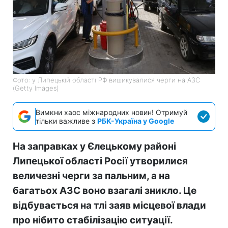
Фото: у Липецькій області РФ вишикувалися черги на АЗС
(Getty Images)
Вимкни хаос міжнародних новин! Отримуй
тільки важливе з
РБК-Україна у Google
На заправках у Єлецькому районі
Липецької області Росії утворилися
величезні черги за пальним, а на
багатьох АЗС воно взагалі зникло. Це
відбувається на тлі заяв місцевої влади
про нібито стабілізацію ситуації.