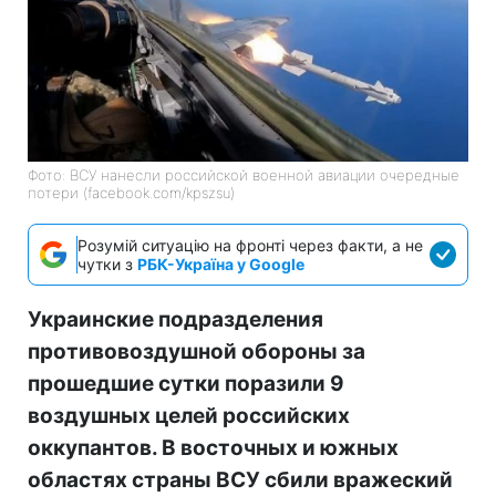
Фото: ВСУ нанесли российской военной авиации очередные
потери (facebook.com/kpszsu)
Розумій ситуацію на фронті через факти, а не
чутки з
РБК-Україна у Google
Украинские подразделения
противовоздушной обороны за
прошедшие сутки поразили 9
воздушных целей российских
оккупантов. В восточных и южных
областях страны ВСУ сбили вражеский