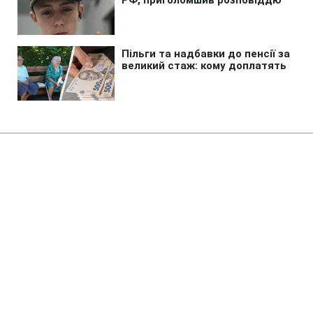
Головна
»
Новини
»
Війна в Україні
На Херсонщині розширили зону
обов’язкової евакуації через
російський терор
15:44 09.08.2026 Нд
2 хв
Які рішення ухвалили для захисту
цивільного населення?