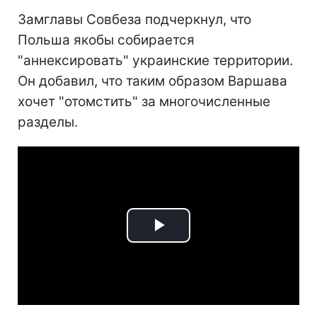
Замглавы Совбеза подчеркнул, что
Польша якобы собирается
"аннексировать" украинские территории.
Он добавил, что таким образом Варшава
хочет "отомстить" за многочисленные
разделы.
Play
Video