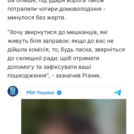
Ба більше, під удари ворога також
потрапили чотири домоволодіння -
минулося без жертв.
"Хочу звернутися до мешканців, які
живуть біля заправок: якщо до вас не
дійшла комісія, то, будь ласка, зверніться
до селищної ради, щоб отримати
допомогу та зафіксувати ваші
пошкодження", - зазначив Різник.