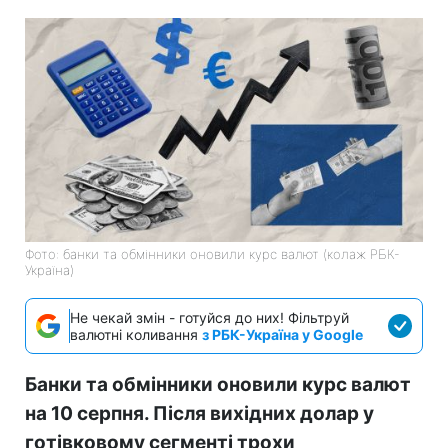
Фото: банки та обмінники оновили курс валют (колаж РБК-
Україна)
Не чекай змін - готуйся до них! Фільтруй
валютні коливання
з РБК-Україна у Google
Банки та обмінники оновили курс валют
на 10 серпня. Після вихідних долар у
готівковому сегменті трохи