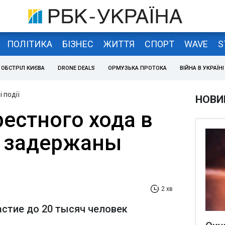
ПОЛІТИКА
БІЗНЕС
ЖИТТЯ
СПОРТ
WAVE
S
ОБСТРІЛ КИЄВА
DRONE DEALS
ОРМУЗЬКА ПРОТОКА
ВІЙНА В УКРАЇНІ
 події
НОВИ
естного хода в
и задержаны
2 хв
астие до 20 тысяч человек