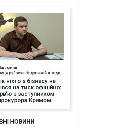
 Акимова
ниця рубрики Надзвичайні події
ік ніхто з бізнесу не
івся на тиск офіційно:
ерв'ю з заступником
прокурора Кримом
ВНІ НОВИНИ