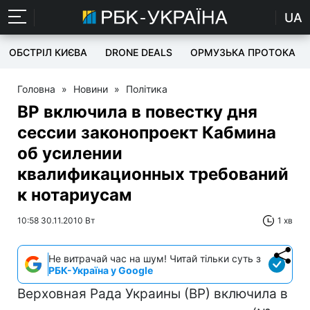
UA
ОБСТРІЛ КИЄВА
DRONE DEALS
ОРМУЗЬКА ПРОТОКА
Головна
»
Новини
»
Політика
ВР включила в повестку дня
сессии законопроект Кабмина
об усилении
квалификационных требований
к нотариусам
10:58 30.11.2010 Вт
1 хв
Не витрачай час на шум! Читай тільки суть з
РБК-Україна у Google
Верховная Рада Украины (ВР) включила в