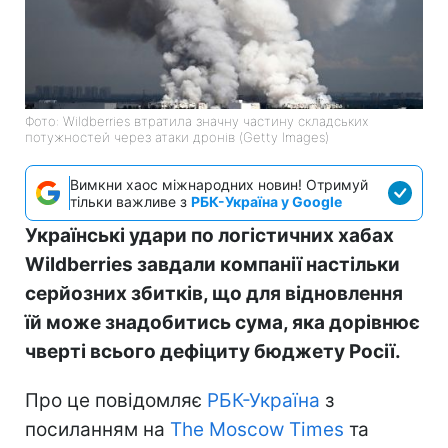
Фото: Wildberries втратила значну частину складських
потужностей через атаки дронів (Getty Images)
Вимкни хаос міжнародних новин! Отримуй
тільки важливе з
РБК-Україна у Google
Українські удари по логістичних хабах
Wildberries завдали компанії настільки
серйозних збитків, що для відновлення
їй може знадобитись сума, яка дорівнює
чверті всього дефіциту бюджету Росії.
Про це повідомляє
РБК-Україна
з
посиланням на
The Moscow Times
та