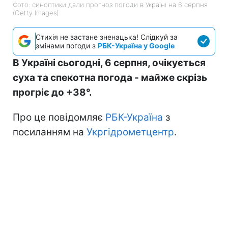
Фото: синоптики дали прогноз погоди в Україні на 6 серпня
(Getty Images)
Стихія не застане зненацька! Слідкуй за
змінами погоди з
РБК-Україна у Google
В Україні сьогодні, 6 серпня, очікується
суха та спекотна погода - майже скрізь
прогріє до +38°.
Про це повідомляє
РБК-Україна
з
посиланням на
Укргідрометцентр
.