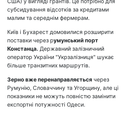
США) у вигляді грантів. Це потрібно для
субсидування відсотків за кредитами
малим та середнім фермерам.
Київ і Бухарест домовилися розширити
поставки через р
умунський порт
Констанца.
Державний залізничний
оператор України "Укрзалізниця" шукає
більше транзитних маршрутів.
Зерно вже перенаправляється
через
Румунію, Словаччину та Угорщину, але ці
показники не можуть повністю замінити
експортні потужності Одеси.