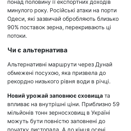
понад половину її експортних доходів
минулого року. Російські атаки на порти
Одеси, які зазвичай обробляють близько
90% поставок зерна, перекривають ці
потоки.
Чи є альтернатива
Альтернативні маршрути через Дунай
обмежені посухою, яка призвела до
рекордно низького рівня води в річці.
Новий урожай заповнює сховища
та
впливає на внутрішні ціни. Приблизно 59
мільйонів тонн зерносховищ в Україні
можуть бути повністю заповнені до
початку листопада. А до кінця осені