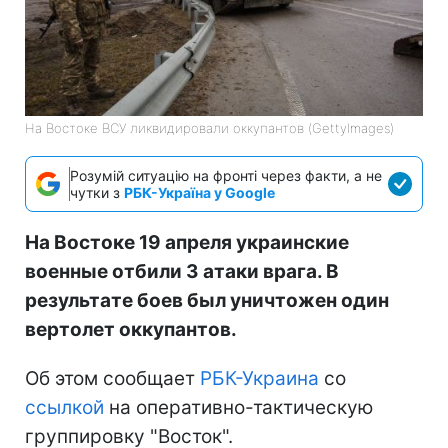
На Востоке ВСУ ликвидировали оккупантов (GettyImages)
Розумій ситуацію на фронті через факти, а не
чутки з
РБК-Україна у Google
На Востоке 19 апреля украинские
военные отбили 3 атаки врага. В
результате боев был уничтожен один
вертолет оккупантов.
Об этом сообщает
РБК-Украина
со
ссылкой
на оперативно-тактическую
группировку "Восток".