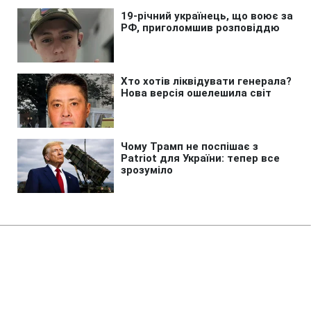
Головна
»
Новини
»
Надзвичайні події
У Болгарії вибухнув дрон біля
газопроводу поряд з кордоном