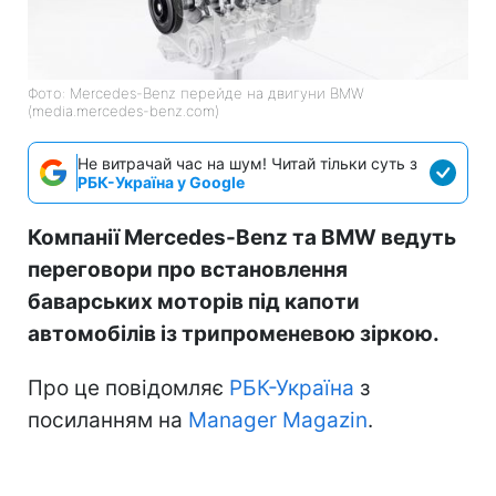
Фото: Mercedes-Benz перейде на двигуни BMW
(media.mercedes-benz.com)
Не витрачай час на шум! Читай тільки суть з
РБК-Україна у Google
Компанії Mercedes-Benz та BMW ведуть
переговори про встановлення
баварських моторів під капоти
автомобілів із трипроменевою зіркою.
Про це повідомляє
РБК-Україна
з
посиланням на
Manager Magazin
.