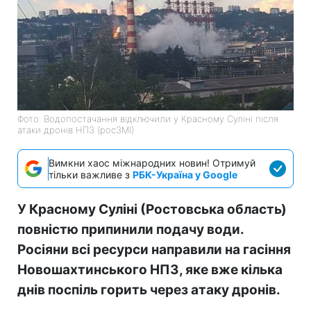
Фото: Водопостачання відключили у Красному Суліні після
атаки дронів НПЗ (росЗМІ)
Вимкни хаос міжнародних новин! Отримуй
тільки важливе з
РБК-Україна у Google
У Красному Суліні (Ростовська область)
повністю припинили подачу води.
Росіяни всі ресурси направили на гасіння
Новошахтинського НПЗ, яке вже кілька
днів поспіль горить через атаку дронів.