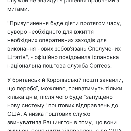
служби не знайдуть рішення проблеми з
митами.
"Призупинення буде діяти протягом часу,
суворо необхідного для вжиття
необхідних оперативних заходів для
виконання нових зобов’язань Сполучених
Штатів", - офіційно повідомила
іспанська
національна поштова служба Correos.
У британській Королівській пошті заявили,
що перебої, можливо, триватимуть тільки
кілька днів, після чого буде "запущено
нову систему" поштових відправлень до
США. А низка поштових служб
звинуватила Вашингтон в тому, що вони
змушені припинити відправлення до США