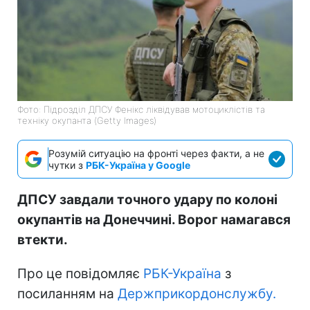
Фото: Підрозділ ДПСУ Фенікс ліквідував мотоциклістів та
техніку окупанта (Getty Images)
Розумій ситуацію на фронті через факти, а не
чутки з
РБК-Україна у Google
ДПСУ завдали точного удару по колоні
окупантів на Донеччині. Ворог намагався
втекти.
Про це повідомляє
РБК-Україна
з
посиланням на
Держприкордонслужбу.