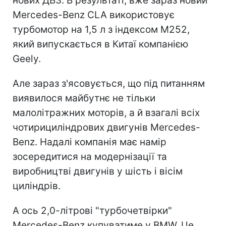
нових ДВЗ. В результаті, вже зараз новий
Mercedes-Benz CLA використовує
турбомотор на 1,5 л з індексом M252,
який випускається в Китаї компанією
Geely.
Але зараз з'ясовується, що під питанням
виявилося майбутнє не тільки
малолітражних моторів, а й взагалі всіх
чотирициліндрових двигунів Mercedes-
Benz. Надалі компанія має намір
зосередитися на модернізації та
виробництві двигунів у шість і вісім
циліндрів.
А ось 2,0-літрові "турбочетвірки"
Mercedes-Benz купуватиме у BMW. Це