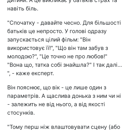
дитини. А це викликає у батьків страх та
навіть біль.
"Спочатку - давайте чесно. Для більшості
батьків це непросто. У голові одразу
запускається цілий фільм: "Він
використовує її!", "Що він там забув з
молодою?", "Це точно не про любов!"
"Вона що, татка собі знайшла?" І так далі…
", - каже експерт.
Він пояснює, що вік - це лише один з
параметрів. А щаслива донька з ним чи ні
- залежить не від нього, а від якості
стосунків.
"Тому перш ніж влаштовувати сцену (або