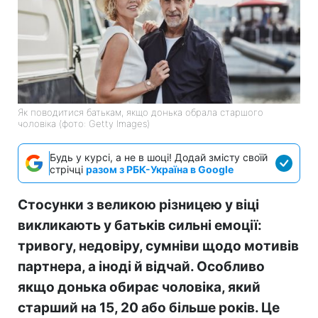
Як поводитися батькам, якщо донька обрала старшого
чоловіка (фото: Getty Images)
Будь у курсі, а не в шоці! Додай змісту своїй
стрічці
разом з РБК-Україна в Google
Стосунки з великою різницею у віці
викликають у батьків сильні емоції:
тривогу, недовіру, сумніви щодо мотивів
партнера, а іноді й відчай. Особливо
якщо донька обирає чоловіка, який
старший на 15, 20 або більше років. Це