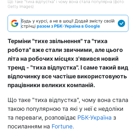
Що таке "тиха відпустка" і чому вона стала популярна (фото:
Getty Images)
Будь у курсі, а не в шоці! Додай змісту своїй
стрічці
разом з РБК-Україна в Google
Терміни "тихе звільнення" та "тиха
робота" вже стали звичними, але цього
літа на робочих місцях з'явився новий
тренд - "тиха відпустка". І саме такий вид
відпочинку все частіше використовують
працівники великих компаній.
Що таке "тиха відпустка", чому вона стала
такою популярною та які у неї є недоліки
та переваги, розповідає
РБК-Україна
з
посиланням на
Fortune.