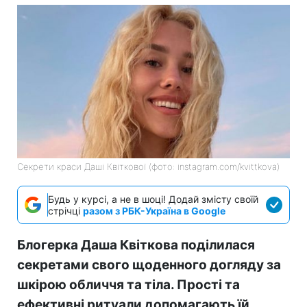
Секрети краси Даші Квіткової (фото: instagram.com/kvittkova)
Будь у курсі, а не в шоці! Додай змісту своїй
стрічці
разом з РБК-Україна в Google
Блогерка Даша Квіткова поділилася
секретами свого щоденного догляду за
шкірою обличчя та тіла. Прості та
ефективні ритуали допомагають їй