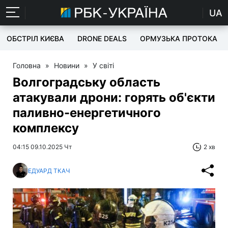
UA
ОБСТРІЛ КИЄВА
DRONE DEALS
ОРМУЗЬКА ПРОТОКА
Головна
»
Новини
»
У світі
Волгоградську область
атакували дрони: горять об'єкти
паливно-енергетичного
комплексу
04:15 09.10.2025 Чт
2 хв
ЕДУАРД ТКАЧ