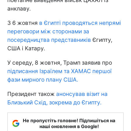
поетапне виведення військ ЦАХАЛ із
анклаву.
З 6 жовтня
в Єгипті проводяться непрямі
переговори між сторонами за
посередництва представників
Єгипту,
США і Катару.
У середу, 8 жовтня, Трамп заявив про
підписання Ізраїлем та ХАМАС першої
фази мирного плану США.
Президент також
анонсував візит на
Близький Схід, зокрема до Єгипту.
Не пропустіть головне! Підпишіться на
наші оновлення в Google!