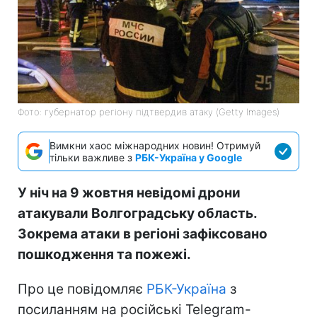
Фото: губернатор регіону підтвердив атаку (Getty Images)
Вимкни хаос міжнародних новин! Отримуй
тільки важливе з
РБК-Україна у Google
У ніч на 9 жовтня невідомі дрони
атакували Волгоградську область.
Зокрема атаки в регіоні зафіксовано
пошкодження та пожежі.
Про це повідомляє
РБК-Україна
з
посиланням на російські Telegram-