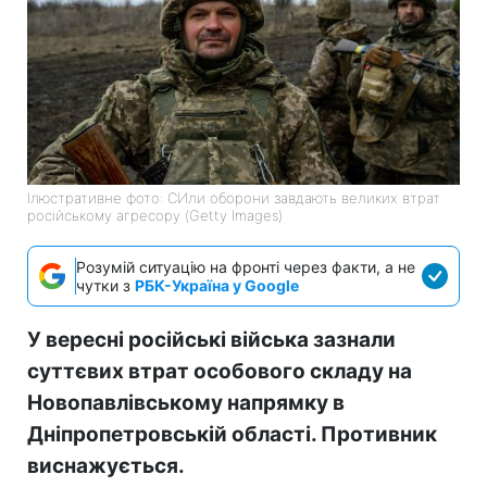
Ілюстративне фото: СИли оборони завдають великих втрат
російському агресору (Getty Images)
Розумій ситуацію на фронті через факти, а не
чутки з
РБК-Україна у Google
У вересні російські війська зазнали
суттєвих втрат особового складу на
Новопавлівському напрямку в
Дніпропетровській області. Противник
виснажується.