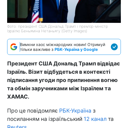
Фото: президент США Дональд Трамп і прем'єр-міністр
Ізраїлю Беньяміна Нетаньягу (Getty Images)
Вимкни хаос міжнародних новин! Отримуй
тільки важливе з
РБК-Україна у Google
Президент США Дональд Трамп відвідає
Ізраїль. Візит відбудеться в контексті
підписання угоди про припинення вогню
та обмін заручниками між Ізраїлем та
ХАМАС.
Про це повідомляє
РБК-Україна
з
посиланням на ізраїльський
12 канал
та
Reuters.