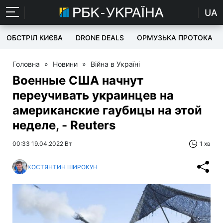
UA
ОБСТРІЛ КИЄВА
DRONE DEALS
ОРМУЗЬКА ПРОТОКА
Головна
»
Новини
»
Війна в Україні
Военные США начнут
переучивать украинцев на
американские гаубицы на этой
неделе, - Reuters
00:33 19.04.2022 Вт
1 хв
КОСТЯНТИН ШИРОКУН