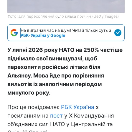
Фото: для перехоплення було кілька причин (Getty Images)
Не витрачай час на шум! Читай тільки суть з
РБК-Україна у Google
У липні 2026 року НАТО на 250% частіше
піднімало свої винищувачі, щоб
перехопити російські літаки біля
Альянсу. Мова йде про порівняння
вильотів із аналогічним періодом
минулого року.
Про це повідомляє
РБК-Україна
з
посиланням на
пост
у Х Командування
об'єднаних сил НАТО у Центральній та