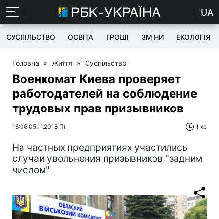
UA
СУСПІЛЬСТВО
ОСВІТА
ГРОШІ
ЗМІНИ
ЕКОЛОГІЯ
Головна
»
Життя
»
Суспільство
Военкомат Киева проверяет
работодателей на соблюдение
трудовых прав призывников
16:06 05.11.2018 Пн
1 хв
На частных предприятиях участились
случаи увольнения призывников "задним
числом"