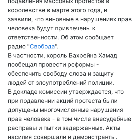
подавления массовых протестов в
королевстве в марте этого года, и
заявили, что виновные в нарушениях прав
человека будут привлечены к
ответственности. Об этом сообщает
радио "
Свобода
".
В частности, король Бахрейна Хамад
пообещал провести реформы -
обеспечить свободу слова и защиту
людей от злоупотреблений полиции.
В докладе комиссии утверждается, что
при подавлении акций протеста были
допущены многочисленные нарушения
прав человека - в том числе внесудебные
расправы и пытки задержанных. Акты
насилия совершали и демонстранты.