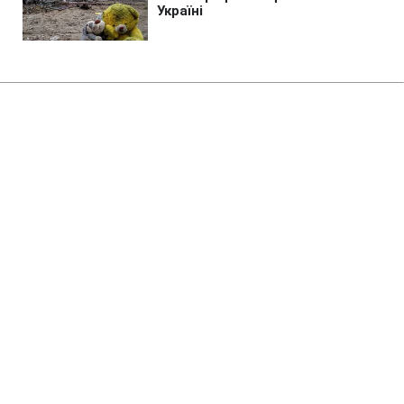
Головна
»
Новини
»
Війна в Україні
Маск відмовляється дати
Україні використати Starlink для
ударів по РФ, - The Atlantic
19:30 08.08.2026 Сб
2 хв
Що відповідає Маск щодо прохання
України?
ЕДУАРД ТКАЧ