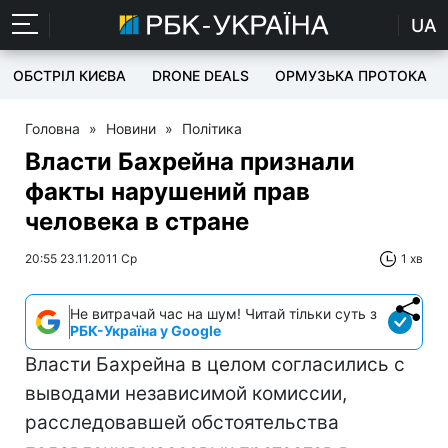
UA
ОБСТРІЛ КИЄВА
DRONE DEALS
ОРМУЗЬКА ПРОТОКА
Головна
»
Новини
»
Політика
Власти Бахрейна признали
факты нарушений прав
человека в стране
20:55 23.11.2011 Ср
1 хв
Не витрачай час на шум! Читай тільки суть з
РБК-Україна у Google
Власти Бахрейна в целом согласились с
выводами независимой комиссии,
расследовавшей обстоятельства