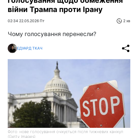
голосування щодо обмеження
війни Трампа проти Ірану
02:34 22.05.2026 Пт
2 хв
Чому голосування перенесли?
ЕДУАРД ТКАЧ
Фото: нове голосування очікується після тижневих канікул
(Getty Images)