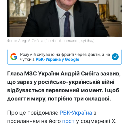
Фото: Андрій Сибіга (facebook.com/andrij.sybiha/)
Розумій ситуацію на фронті через факти, а не
чутки з
РБК-Україна у Google
Глава МЗС України Андрій Сибіга заявив,
що зараз у російсько-українській війні
відбувається переломний момент. І щоб
досягти миру, потрібно три складові.
Про це повідомляє
РБК-Україна
з
посиланням на його
пост
у соцмережі Х.