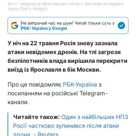
Фото: губернатор Ярославської області закликав об'їжджати
трасу (Getty Images)
Не витрачай час на шум! Читай тільки суть з
РБК-Україна у Google
У ніч на 22 травня Росія знову зазнала
атаки невідомих дронів. На тлі загрози
безпілотників влада вирішила перекрити
виїзд із Ярославля в бік Москви.
Про це повідомляє
РБК-Україна
з
посиланням на російські Telegram-
канали.
Читайте також:
Один з найбільших НПЗ
Росії частково зупинився після атаки
дрона, - Reuters