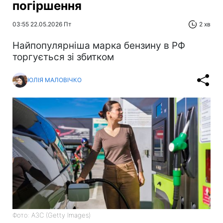
погіршення
03:55 22.05.2026 Пт
2 хв
Найпопулярніша марка бензину в РФ
торгується зі збитком
ЮЛІЯ МАЛОВІЧКО
Фото: АЗС (Getty Images)