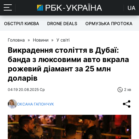
UA
ОБСТРІЛ КИЄВА
DRONE DEALS
ОРМУЗЬКА ПРОТОКА
Головна
»
Новини
»
У світі
Викрадення століття в Дубаї:
банда з люксовими авто вкрала
рожевий діамант за 25 млн
доларів
04:19 20.08.2025 Ср
2 хв
ОКСАНА ГАПОНЧУК