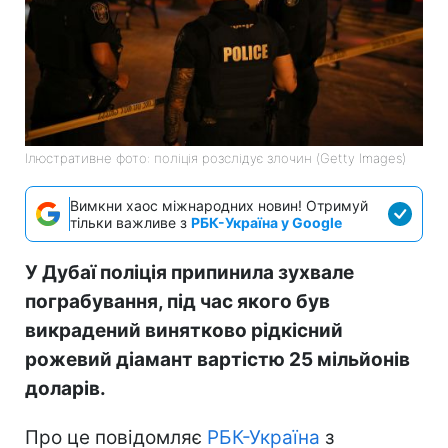
Ілюстративне фото: поліція розслідує злочин (Getty Images)
Вимкни хаос міжнародних новин! Отримуй
тільки важливе з
РБК-Україна у Google
У Дубаї поліція припинила зухвале
пограбування, під час якого був
викрадений винятково рідкісний
рожевий діамант вартістю 25 мільйонів
доларів.
Про це повідомляє
РБК-Україна
з