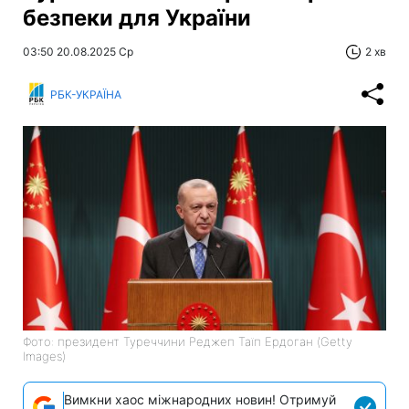
безпеки для України
03:50 20.08.2025 Ср
2 хв
РБК-УКРАЇНА
Фото: президент Туреччини Реджеп Таїп Ердоган (Getty
Images)
Вимкни хаос міжнародних новин! Отримуй