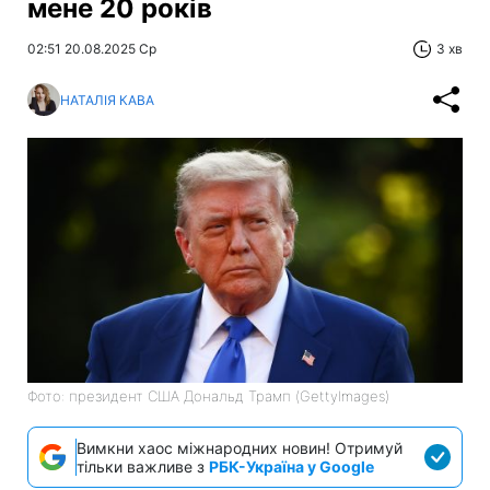
мене 20 років
02:51 20.08.2025 Ср
3 хв
НАТАЛІЯ КАВА
Фото: президент США Дональд Трамп (GettyImages)
Вимкни хаос міжнародних новин! Отримуй
тільки важливе з
РБК-Україна у Google