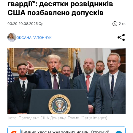
гвардії": десятки розвідників
США позбавлено допусків
03:20 20.08.2025 Ср
2 хв
ОКСАНА ГАПОНЧУК
Фото: Президент США Дональд Трамп (Getty Images)
Вимкни хаос міжнародних новин! Отримуй