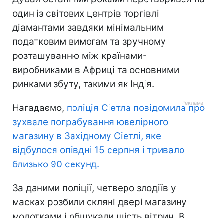
один із світових центрів торгівлі
діамантами завдяки мінімальним
податковим вимогам та зручному
розташуванню між країнами-
виробниками в Африці та основними
ринками збуту, такими як Індія.
Нагадаємо,
поліція Сіетла повідомила про
зухвале пограбування ювелірного
магазину в Західному Сіетлі, яке
відбулося опівдні 15 серпня і тривало
близько 90 секунд.
За даними поліції, четверо злодіїв у
масках розбили скляні двері магазину
молотками і обшукали шість вітрин. В