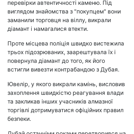
перевірки автентичності каменю. Під
виглядом знайомства з "покупцем" вони
заманили торговця на віллу, викрали
діамант і намагалися втекти.
Проте місцева поліція швидко вистежила
трьох підозрюваних, заарештувала їх і
повернула діамант до того, як його
встигли вивезти контрабандою з Дубая.
Ювелір, у якого викрали камінь, висловив
захоплення швидкістю реагування влади
та закликав інших учасників алмазної
торгівлі дотримуватися офіційних правил
безпеки.
Дубай останніми роками перетворився на