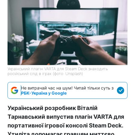
Український плагін VARTA для Steam Deck знаходить
російський слід в іграх (фото: Unsplash)
Не витрачай час на шум! Читай тільки суть з
РБК-Україна у Google
Український розробник Віталій
Тарнавський випустив плагін VARTA для
портативної ігрової консолі Steam Deck.
Утиліта допомагає гравцям миттєво