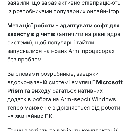
заявили, що зараз активно співпрацюють
із розробниками популярних онлайн-ігор.
Мета цієї роботи - адаптувати софт для
захисту від читів
(античити на рівні ядра
системи), щоб популярні тайтли
запускалися на нових Arm-процесорах
без проблем.
За словами розробників, завдяки
вдосконаленій системі емуляції
Microsoft
Prism
та виходу багатьох нативних
додатків робота на Arm-версії Windows
тепер майже не відрізняється від роботи
на звичайних ПК.
Точну вартість та варіанти комплектації