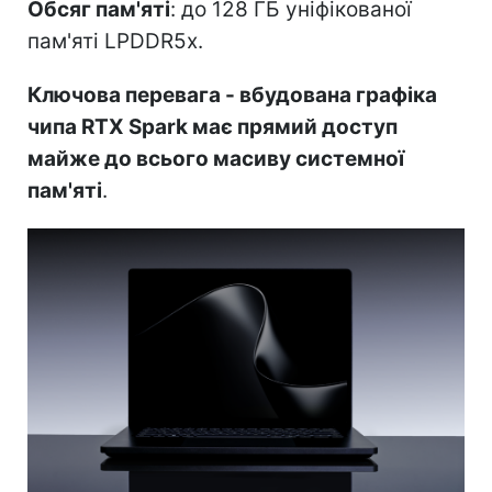
Обсяг пам'яті
: до 128 ГБ уніфікованої
пам'яті LPDDR5x.
Ключова перевага - вбудована графіка
чипа RTX Spark має прямий доступ
майже до всього масиву системної
пам'яті
.