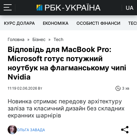
UA
КУРС ДОЛАРА
ЕКОНОМІКА
ОСОБИСТІ ФІНАНСИ
TEC
Головна
»
Бізнес
»
Tech
Відповідь для MacBook Pro:
Microsoft готує потужний
ноутбук на флагманському чипі
Nvidia
11:19 02.06.2026 Вт
3 хв
Новинка отримає передову архітектуру
заліза та класичний дизайн без складних
екранних шарнірів
ОЛЬГА ЗАВАДА