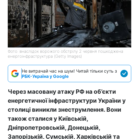
Фото: внаслідок ворожого обстрілу 2 червня пошкоджена
енергоінфраструктура (Getty Images)
Не витрачай час на шум! Читай тільки суть з
РБК-Україна у Google
Через масовану атаку РФ на об’єкти
енергетичної інфраструктури України у
столиці виникли знеструмлення. Вони
також сталися у Київській,
Дніпропетровській, Донецькій,
Запорізькій, Сумській, Харківській та