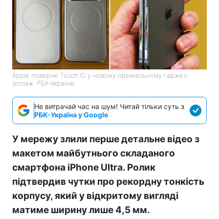
Apple поверне Touch ID у новому преміальному гаджеті
(колаж: РБК-Україна)
Не витрачай час на шум! Читай тільки суть з
РБК-Україна у Google
У мережу злили перше детальне відео з
макетом майбутнього складаного
смартфона iPhone Ultra. Ролик
підтвердив чутки про рекордну тонкість
корпусу, який у відкритому вигляді
матиме ширину лише 4,5 мм.