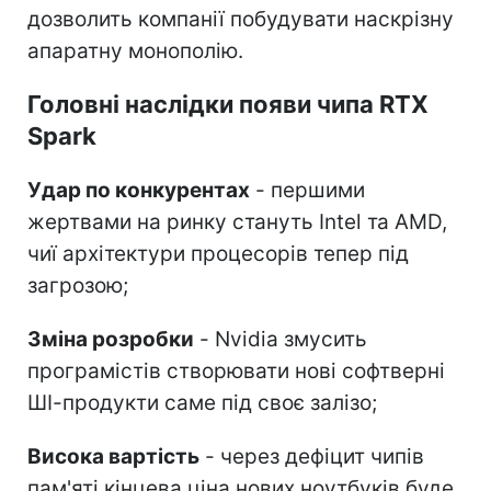
дозволить компанії побудувати наскрізну
апаратну монополію.
Головні наслідки появи чипа RTX
Spark
Удар по конкурентах
- першими
жертвами на ринку стануть Intel та AMD,
чиї архітектури процесорів тепер під
загрозою;
Зміна розробки
- Nvidia змусить
програмістів створювати нові софтверні
ШІ-продукти саме під своє залізо;
Висока вартість
- через дефіцит чипів
пам'яті кінцева ціна нових ноутбуків буде