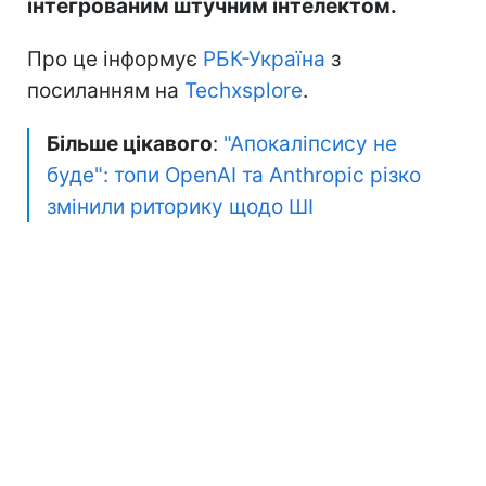
інтегрованим штучним інтелектом.
Про це інформує
РБК-Україна
з
посиланням на
Techxsplore
.
Більше цікавого
:
"Апокаліпсису не
буде": топи OpenAI та Anthropic різко
змінили риторику щодо ШІ