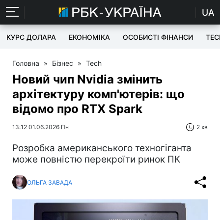
UA
КУРС ДОЛАРА
ЕКОНОМІКА
ОСОБИСТІ ФІНАНСИ
TEC
Головна
»
Бізнес
»
Tech
Новий чип Nvidia змінить
архітектуру комп'ютерів: що
відомо про RTX Spark
13:12 01.06.2026 Пн
2 хв
Розробка американського техногіганта
може повністю перекроїти ринок ПК
ОЛЬГА ЗАВАДА