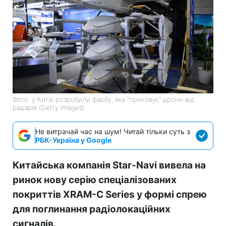
Фото: у Китаї розробили фарбу, яка "приховує" дрони від
радарів (Getty Images)
Не витрачай час на шум! Читай тільки суть з
РБК-Україна у Google
Китайська компанія Star-Navi вивела на
ринок нову серію спеціалізованих
покриттів XRAM-C Series у формі спрею
для поглинання радіолокаційних
сигналів.