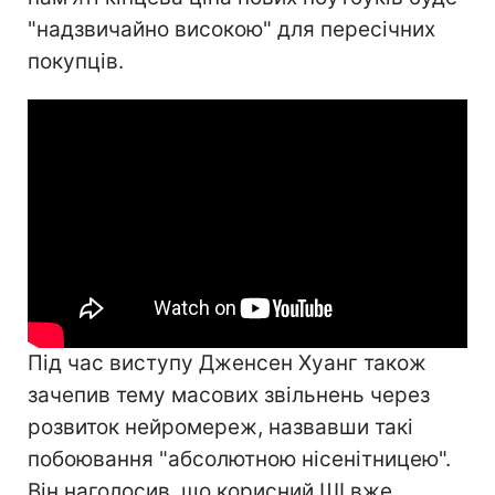
"надзвичайно високою" для пересічних
покупців.
Під час виступу Дженсен Хуанг також
зачепив тему масових звільнень через
розвиток нейромереж, назвавши такі
побоювання "абсолютною нісенітницею".
Він наголосив, що корисний ШІ вже