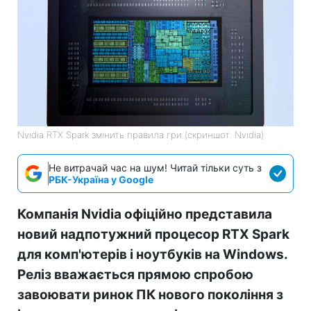
Nvidia RTX Spark змінить правила гри (скриншот: Nvidia)
Не витрачай час на шум! Читай тільки суть з
РБК-Україна у Google
Компанія Nvidia офіційно представила
новий надпотужний процесор RTX Spark
для комп'ютерів і ноутбуків на Windows.
Реліз вважається прямою спробою
завоювати ринок ПК нового покоління з