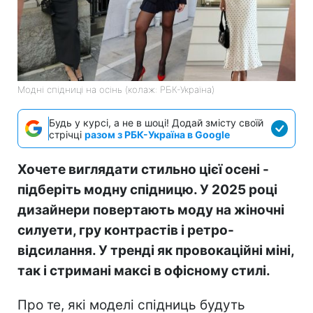
Модні спідниці на осінь (колаж: РБК-Україна)
Будь у курсі, а не в шоці! Додай змісту своїй
стрічці
разом з РБК-Україна в Google
Хочете виглядати стильно цієї осені -
підберіть модну спідницю. У 2025 році
дизайнери повертають моду на жіночні
силуети, гру контрастів і ретро-
відсилання. У тренді як провокаційні міні,
так і стримані максі в офісному стилі.
Про те, які моделі спідниць будуть