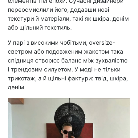
елементів тієї епохи. Сучасні дизайнери
переосмислили його, додавши нові
текстури й матеріали, такі як шкіра, денім
або щільний текстиль.
У парі з високими чобітьми, oversize-
светром або подовженим жакетом така
спідниця створює баланс між зухвалістю
і трендовим силуетом. У моді не тільки
трикотаж, а й щільні фактури: твід, шкіра,
денім.