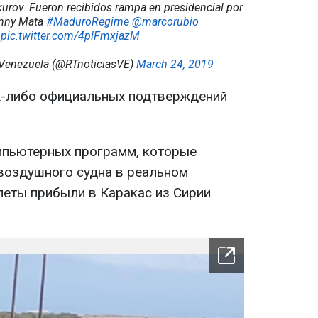
kurov. Fueron recibidos rampa en presidencial por
anny Mata
#MaduroRegime
@marcorubio
pic.twitter.com/4plFmxjazM
 Venezuela (@RTnoticiasVE)
March 24, 2019
их-либо официальных подтверждений
мпьютерных программ, которые
воздушного судна в реальном
леты прибыли в Каракас из Сирии