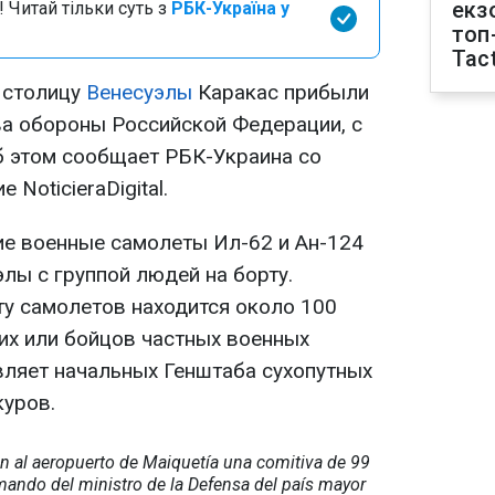
екз
 Читай тільки суть з
РБК-Україна у
топ
Tact
в столицу
Венесуэлы
Каракас прибыли
а обороны Российской Федерации, с
Об этом сообщает РБК-Украина со
 NoticieraDigital.
ие военные самолеты Ил-62 и Ан-124
лы с группой людей на борту.
у самолетов находится около 100
х или бойцов частных военных
вляет начальных Генштаба сухопутных
уров.
n al aeropuerto de Maiquetía una comitiva de 99
 mando del ministro de la Defensa del país mayor