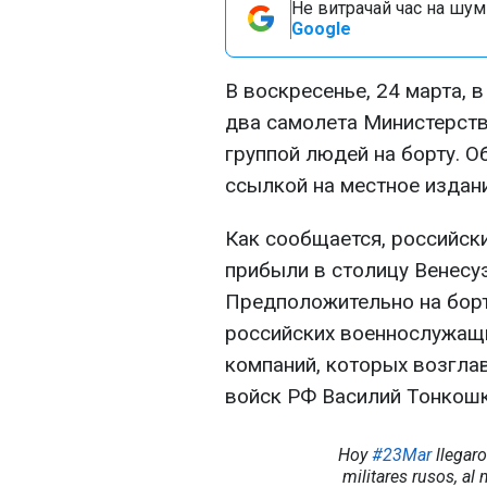
Не витрачай час на шум!
Google
В воскресенье, 24 марта, 
два самолета Министерств
группой людей на борту. 
ссылкой на местное издание
Как сообщается, российск
прибыли в столицу Венесуэ
Предположительно на борт
российских военнослужащи
компаний, которых возгла
войск РФ Василий Тонкошк
Hoy
#23Mar
llegaro
militares rusos, al