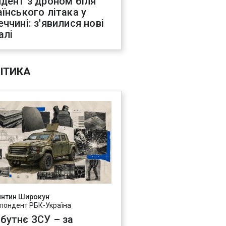
идент з дроном біля
аїнського літака у
еччині: з'явилися нові
алі
ІТИКА
янтин Широкун
пондент РБК-Україна
бутнє ЗСУ – за