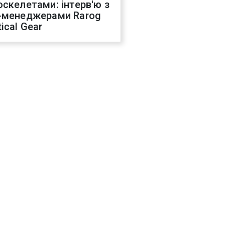
оскелетами: інтерв'ю з
-менеджерами Rarog
ical Gear