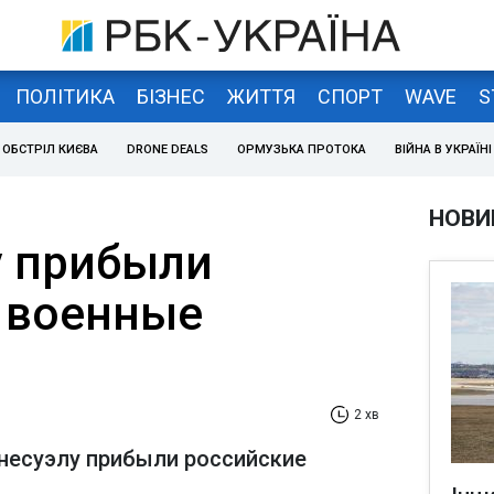
ПОЛІТИКА
БІЗНЕС
ЖИТТЯ
СПОРТ
WAVE
S
ОБСТРІЛ КИЄВА
DRONE DEALS
ОРМУЗЬКА ПРОТОКА
ВІЙНА В УКРАЇНІ
НОВИ
у прибыли
 военные
2 хв
несуэлу прибыли российские