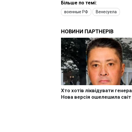
Більше по темі:
военные РФ
Венесуела