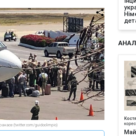
Інц
укр
Нім
дет
АНАЛ
Кост
корес
касе (twitter.com/guidoolimpio)
Май